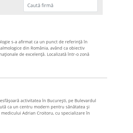
logie s-a afirmat ca un punct de referință în
ftalmologice din România, având ca obiectiv
aționale de excelență. Localizată într-o zonă
desfășoară activitatea în București, pe Bulevardul
scută ca un centru modern pentru sănătatea și
 medicului Adrian Croitoru, cu specializare în