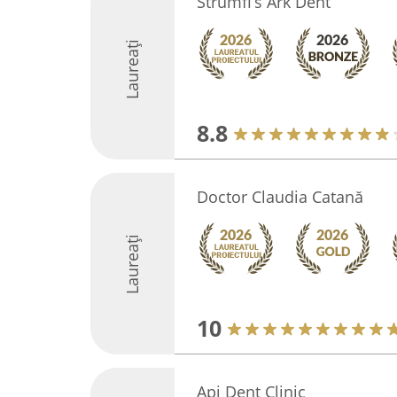
Strumfi’s Ark Dent
Laureați
8.8
Doctor Claudia Catană
Laureați
10
Api Dent Clinic