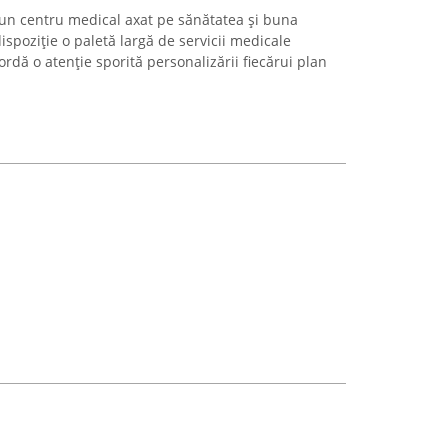
e un centru medical axat pe sănătatea și buna
ispoziție o paletă largă de servicii medicale
acordă o atenție sporită personalizării fiecărui plan