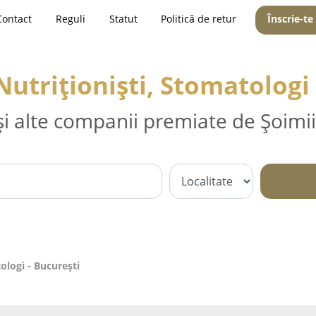
Contact
Reguli
Statut
Politică de retur
Înscrie-te
Nutriționiști, Stomatologi
și alte companii premiate de Șoimii
ologi - Bucureşti