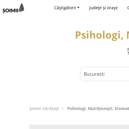
Câștigătorii
Județe și orașe
Psihologi, 
Şoimii Sănătații
Psihologi, Nutriționiști, Stomat