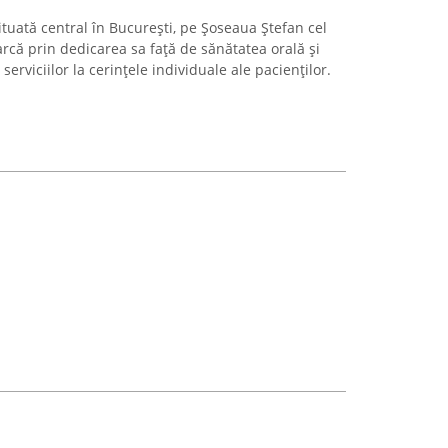
ituată central în București, pe Șoseaua Ștefan cel
rcă prin dedicarea sa față de sănătatea orală și
rviciilor la cerințele individuale ale pacienților.