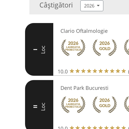
Câștigători
2026
Clario Oftalmologie
Loc
I
10.0
Dent Park Bucuresti
Loc
II
10.0