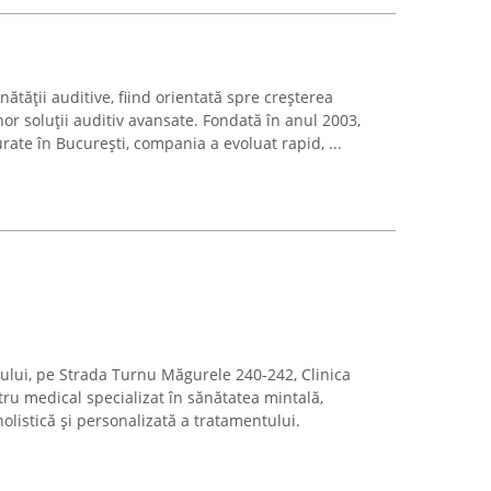
nătății auditive, fiind orientată spre creșterea
unor soluții auditiv avansate. Fondată în anul 2003,
rate în București, compania a evoluat rapid, ...
tiului, pe Strada Turnu Măgurele 240-242, Clinica
ru medical specializat în sănătatea mintală,
listică și personalizată a tratamentului.