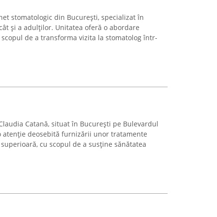
net stomatologic din București, specializat în
 cât și a adulților. Unitatea oferă o abordare
scopul de a transforma vizita la stomatolog într-
Claudia Catană, situat în București pe Bulevardul
o atenție deosebită furnizării unor tratamente
 superioară, cu scopul de a susține sănătatea