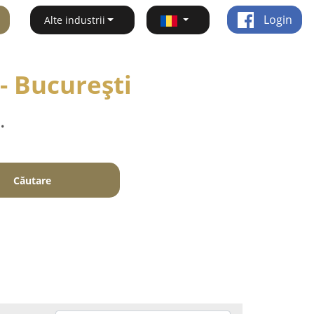
Login
Alte industrii
 - Bucureşti
.
Căutare