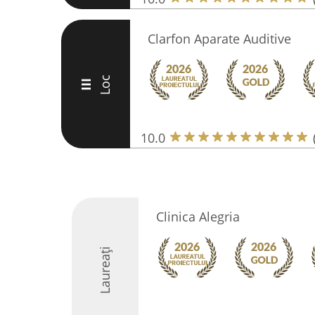
Clarfon Aparate Auditive
Loc
III
10.0
Clinica Alegria
Laureați