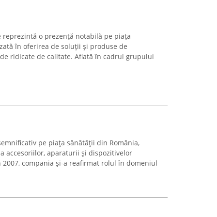
 reprezintă o prezență notabilă pe piața
ată în oferirea de soluții și produse de
e ridicate de calitate. Aflată în cadrul grupului
emnificativ pe piața sănătății din România,
accesoriilor, aparaturii și dispozitivelor
n 2007, compania și-a reafirmat rolul în domeniul