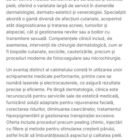
pielii, oferind o varietate largă de servicii în domeniile
dermatologiei, dermato-esteticii și venerologiei. Specialiștii
abordă o gamă diversă de afecțiuni cutanate, acoperind
atât diagnosticarea și tratarea acneei, tumorilor și
alopeciei, cât și gestionarea nevilor sau a bolilor cu
transmitere sexuală. Competențele clinicii includ, de
asemenea, intervenții de chirurgie dermatologică, cum ar
fi biopsiile cutanate, exciziile, cauterizările, precum și
proceduri moderne de fotocoagulare sau microchirurgie.
Un avantaj distinct al cabinetului constă în utilizarea unor
echipamente medicale performante, printre care se
numără laserele și electrocauterele, ce asigură rezultate
precise și eficiente. Pe lângă dermatologie, clinica este
recunoscută pentru serviciile sale de estetică medicală,
furnizând soluții adaptate pentru rejuvenarea facială,
corectarea ridurilor, diminuarea cearcănelor, tratamentul
hiperpigmentării și gestionarea transpirației excesive.
Oferta include proceduri precum peeling chimic, injectări
cu fillere și metode pentru stimularea creșterii părului,
astfel încât să îmbunătățească aspectul și calitatea pielii.