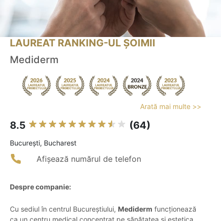
LAUREAT RANKING-UL ȘOIMII
Mediderm
Arată mai multe >>
8.5
(64)
Bucureşti, Bucharest
Afișează numărul de telefon
Despre companie:
Cu sediul în centrul Bucureștiului,
Mediderm
funcționează
ca un centru medical concentrat pe sănătatea și estetica