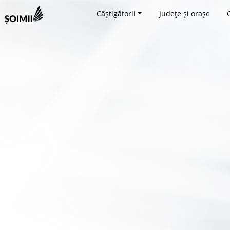
Câștigătorii
Județe și orașe