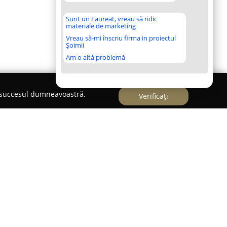
Sunt un Laureat, vreau să ridic
materiale de marketing
Vreau să-mi înscriu firma in proiectul
Șoimii
Am o altă problemă
e succesul dumneavoastră.
Verificați
log clinician și psihoterapeut, furnizând servicii
lă, într-un cabinet situat pe Strada Washington,
ști. Pregătirea sa profesională își are rădăcinile