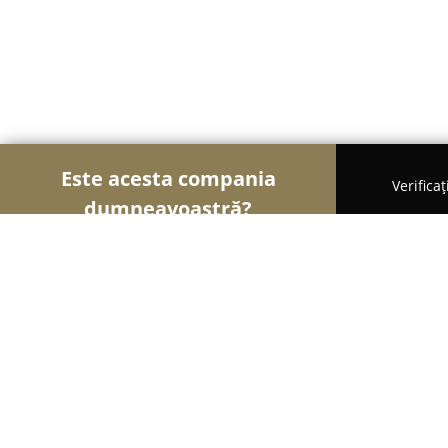
Este acesta compania
Verifica
dumneavoastră?
Şoimii Sănătații
Psihologi, Nutriționiști, Stomato
Arina Dogaru