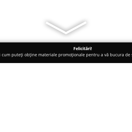
Felicitări!
ți cum puteți obține materiale promoționale pentru a vă bucura d
logi - Bucureşti
Arina Dogaru
Despre companie:
Arina Dogaru
activează ca psiho
specializate în sănătatea minta
numărul 2, în Sectorul 1, Bucure