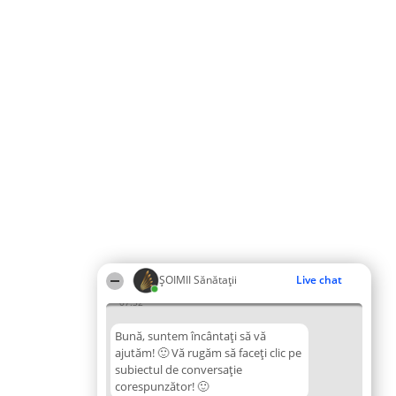
ŞOIMII Sănătații
Live chat
07:32
Bună, suntem încântați să vă
ajutăm! 🙂 Vă rugăm să faceți clic pe
subiectul de conversație
corespunzător! 🙂