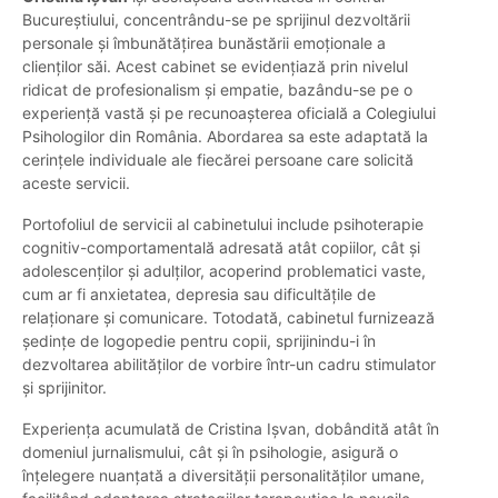
Bucureștiului, concentrându-se pe sprijinul dezvoltării
personale și îmbunătățirea bunăstării emoționale a
clienților săi. Acest cabinet se evidențiază prin nivelul
ridicat de profesionalism și empatie, bazându-se pe o
experiență vastă și pe recunoașterea oficială a Colegiului
Psihologilor din România. Abordarea sa este adaptată la
cerințele individuale ale fiecărei persoane care solicită
aceste servicii.
Portofoliul de servicii al cabinetului include psihoterapie
cognitiv-comportamentală adresată atât copiilor, cât și
adolescenților și adulților, acoperind problematici vaste,
cum ar fi anxietatea, depresia sau dificultățile de
relaționare și comunicare. Totodată, cabinetul furnizează
ședințe de logopedie pentru copii, sprijinindu-i în
dezvoltarea abilităților de vorbire într-un cadru stimulator
și sprijinitor.
Experiența acumulată de Cristina Ișvan, dobândită atât în
domeniul jurnalismului, cât și în psihologie, asigură o
înțelegere nuanțată a diversității personalităților umane,