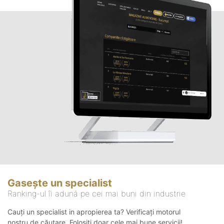
Gasește un specialist
Ranking-ul îi adună pe cei mai buni din industrie
Cauți un specialist in apropierea ta? Verificați motorul
nostru de căutare. Folosiți doar cele mai bune servicii!