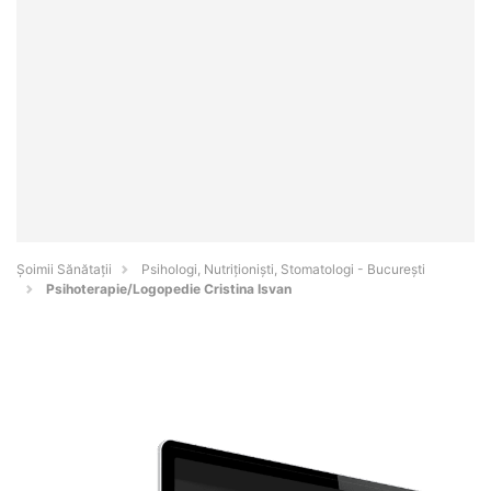
Şoimii Sănătații
Psihologi, Nutriționiști, Stomatologi - Bucureşti
Psihoterapie/Logopedie Cristina Isvan