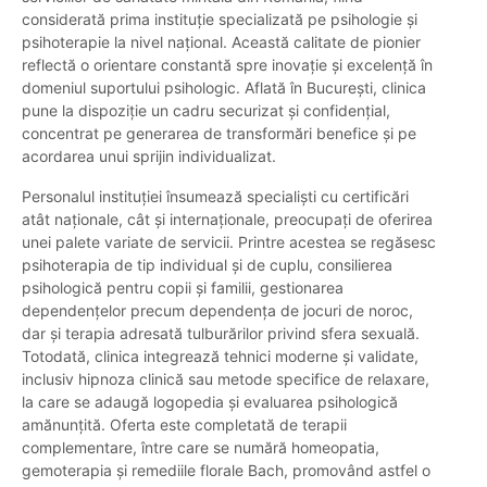
considerată prima instituție specializată pe psihologie și
psihoterapie la nivel național. Această calitate de pionier
reflectă o orientare constantă spre inovație și excelență în
domeniul suportului psihologic. Aflată în București, clinica
pune la dispoziție un cadru securizat și confidențial,
concentrat pe generarea de transformări benefice și pe
acordarea unui sprijin individualizat.
Personalul instituției însumează specialiști cu certificări
atât naționale, cât și internaționale, preocupați de oferirea
unei palete variate de servicii. Printre acestea se regăsesc
psihoterapia de tip individual și de cuplu, consilierea
psihologică pentru copii și familii, gestionarea
dependențelor precum dependența de jocuri de noroc,
dar și terapia adresată tulburărilor privind sfera sexuală.
Totodată, clinica integrează tehnici moderne și validate,
inclusiv hipnoza clinică sau metode specifice de relaxare,
la care se adaugă logopedia și evaluarea psihologică
amănunțită. Oferta este completată de terapii
complementare, între care se numără homeopatia,
gemoterapia și remediile florale Bach, promovând astfel o