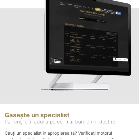
Gasește un specialist
Ranking-ul îi adună pe cei mai buni din industrie
Cauți un specialist in apropierea ta? Verificați motorul