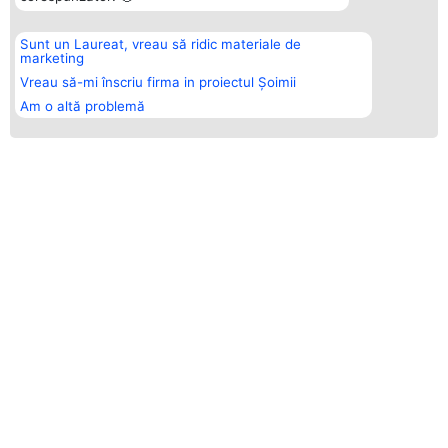
Sunt un Laureat, vreau să ridic materiale de
marketing
Vreau să-mi înscriu firma in proiectul Șoimii
Am o altă problemă
ŞOIMII SĂNĂTAȚII - LIDERII INDUSTRIEI
CINE SUNT CÂȘTIGĂTORII