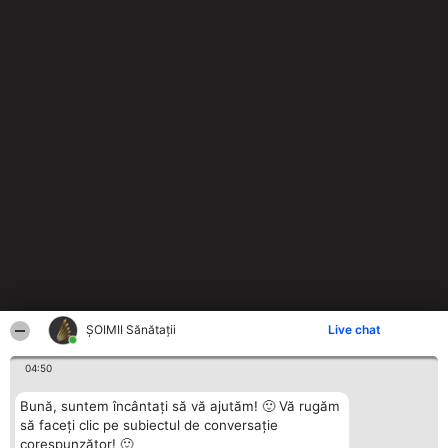
ŞOIMII Sănătații
Live chat
04:50
Bună, suntem încântați să vă ajutăm! 🙂 Vă rugăm
să faceți clic pe subiectul de conversație
corespunzător! 🙂