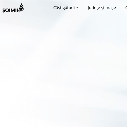
Câștigătorii
Județe și orașe