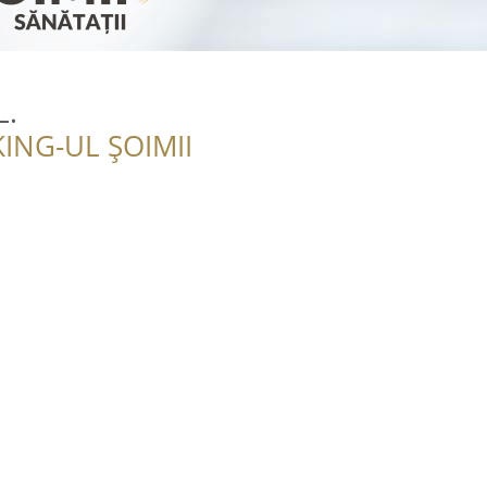
L.
ING-UL ȘOIMII