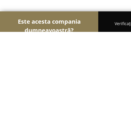
Este acesta compania
Verifica
dumneavoastră?
Şoimii Sănătații
Psihologi, Nutriționiști, Stomato
PETRIMED S.R.L.
8.7
(20)
Bucureşti, Str. Serg, Strada Gheorghe Donici 5