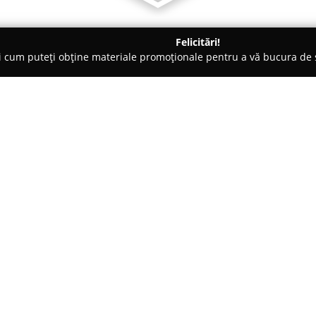
Felicitări!
ți cum puteți obține materiale promoționale pentru a vă bucura d
logi - Bucureşti
PETRIMED S.R.L.
Despre companie:
Petrimed
reprezintă o clinică m
medicină de familie și medicin
sănătății comunității. Amplasa
Donici 5, această clinică pune la
Arată mai multe >>
medicală de bază, adresându-se
Din 2004, clinica Petrimed se c
calitate și asistență medicală de