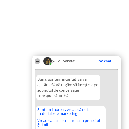
ŞOIMII Sănătații
Live chat
18:05
Bună, suntem încântați să vă
ajutăm! 🙂 Vă rugăm să faceți clic pe
subiectul de conversație
corespunzător! 🙂
Sunt un Laureat, vreau să ridic
materiale de marketing
Vreau să-mi înscriu firma in proiectul
Șoimii