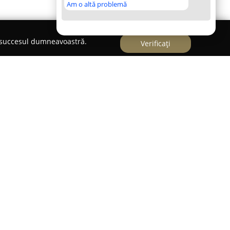
Am o altă problemă
e succesul dumneavoastră.
Verificați
edicală specializată în furnizarea de servicii de
ă generală, cu un accent puternic pe asigurarea
tă în centrul Bucureștiului, pe Strada Gheorghe
 dispoziția pacienților acces facil la îngrijire
 unei varietăți largi de persoane.
oncentrează pe furnizarea de consultații de
stinată atât adulților, cât și copiilor, ceea ce