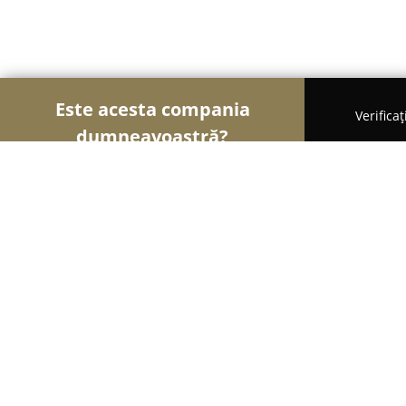
Este acesta compania
Verifica
dumneavoastră?
Şoimii Sănătații
Psihologi, Nutriționiști, Stomato
Doctor Lăzărescu
10
(607)