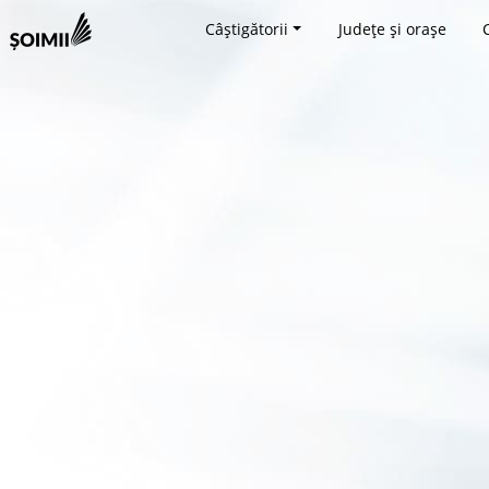
Câștigătorii
Județe și orașe