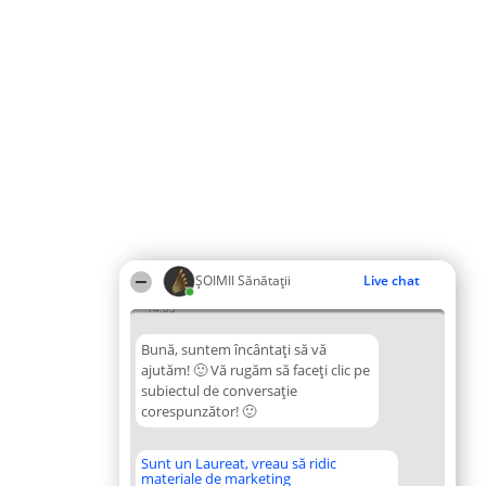
ŞOIMII Sănătații
Live chat
14:03
Bună, suntem încântați să vă
ajutăm! 🙂 Vă rugăm să faceți clic pe
subiectul de conversație
corespunzător! 🙂
Sunt un Laureat, vreau să ridic
materiale de marketing