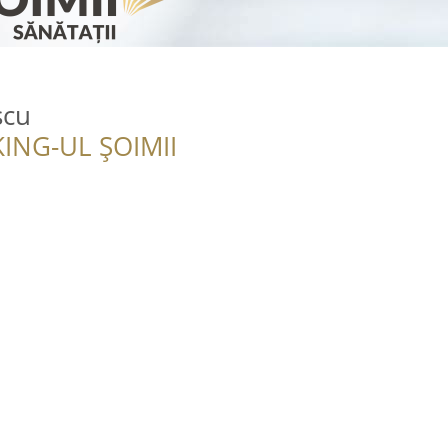
scu
ING-UL ȘOIMII