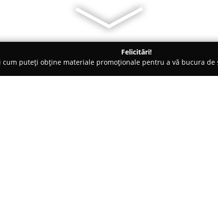
Felicitări!
ți cum puteți obține materiale promoționale pentru a vă bucura d
logi - Bucureşti
Doctor Lăzărescu
Despre companie:
Doctor Lăzărescu
funcționează 
localizat în centrul Capitalei,
Sectorul 1 al Bucureștiului. Ace
varietate de servicii importante,
Arată mai multe >>
instituțiilor publice sau societ
competență sunt medicina munci