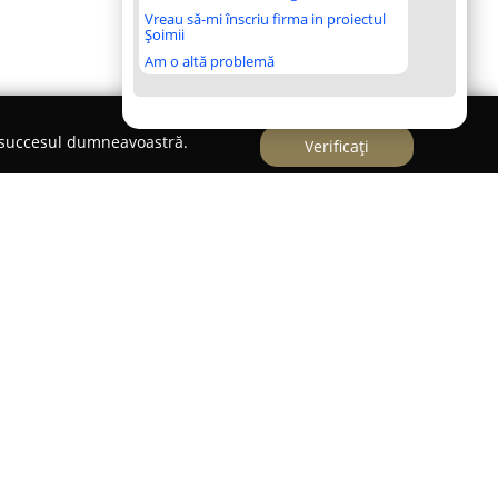
Vreau să-mi înscriu firma in proiectul
Șoimii
Am o altă problemă
e succesul dumneavoastră.
Verificați
ca un centru medical specializat în sănătate,
 pe Strada Hatmanul Arbore la numărul 12, în
astă instituție medicală pune la dispoziție o
 adresate atât indivizilor, cât și firmelor,
ăților comerciale. Principalele domenii de
i, care vizează respectarea cadrului legal și