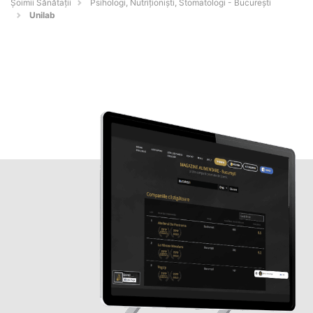
Şoimii Sănătații
Psihologi, Nutriționiști, Stomatologi - Bucureşti
Unilab