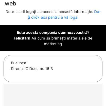
web
Doar userii logați au acces la această informație.
Da-
ți click aici pentru a vă loga.
Este acesta compania dumneavoastră
?
Felicitări!
Aă cum să primești materialele de
marketing
Bucureşti
Strada.I.G.Duca nr. 16 B