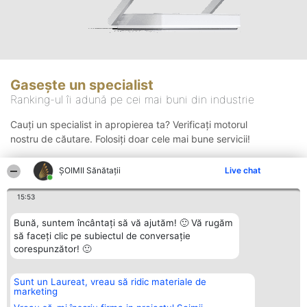
Gasește un specialist
Ranking-ul îi adună pe cei mai buni din industrie
Cauți un specialist in apropierea ta? Verificați motorul
nostru de căutare. Folosiți doar cele mai bune servicii!
ŞOIMII Sănătații
Live chat
Căutare
15:53
Bună, suntem încântați să vă ajutăm! 🙂 Vă rugăm
să faceți clic pe subiectul de conversație
corespunzător! 🙂
Sunt un Laureat, vreau să ridic materiale de
Organizator Ranking
Plebiscyt
Contact
marketing
BRIGHT SOLUTIONS BR SRL
Câștigătorii
Contact
Aleea Timisul De Sus 2 Bl. A30
Lista Tuturor