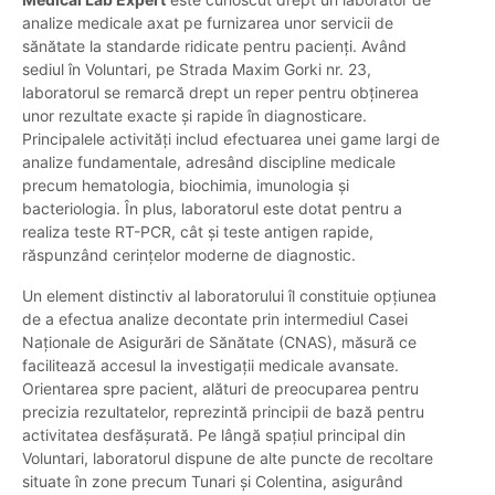
analize medicale axat pe furnizarea unor servicii de
sănătate la standarde ridicate pentru pacienți. Având
sediul în Voluntari, pe Strada Maxim Gorki nr. 23,
laboratorul se remarcă drept un reper pentru obținerea
unor rezultate exacte și rapide în diagnosticare.
Principalele activități includ efectuarea unei game largi de
analize fundamentale, adresând discipline medicale
precum hematologia, biochimia, imunologia și
bacteriologia. În plus, laboratorul este dotat pentru a
realiza teste RT-PCR, cât și teste antigen rapide,
răspunzând cerințelor moderne de diagnostic.
Un element distinctiv al laboratorului îl constituie opțiunea
de a efectua analize decontate prin intermediul Casei
Naționale de Asigurări de Sănătate (CNAS), măsură ce
facilitează accesul la investigații medicale avansate.
Orientarea spre pacient, alături de preocuparea pentru
precizia rezultatelor, reprezintă principii de bază pentru
activitatea desfășurată. Pe lângă spațiul principal din
Voluntari, laboratorul dispune de alte puncte de recoltare
situate în zone precum Tunari și Colentina, asigurând