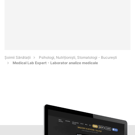
Şoimii Sănătații
Psihologi, Nutriționiști, Stomatologi - Bucureşti
Medical Lab Expert - Laborator analize medicale