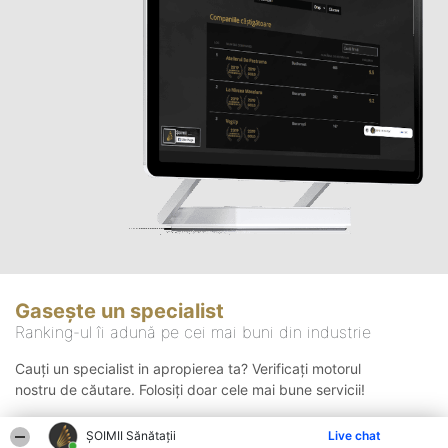
Gasește un specialist
Ranking-ul îi adună pe cei mai buni din industrie
Cauți un specialist in apropierea ta? Verificați motorul
nostru de căutare. Folosiți doar cele mai bune servicii!
ŞOIMII Sănătații
Live chat