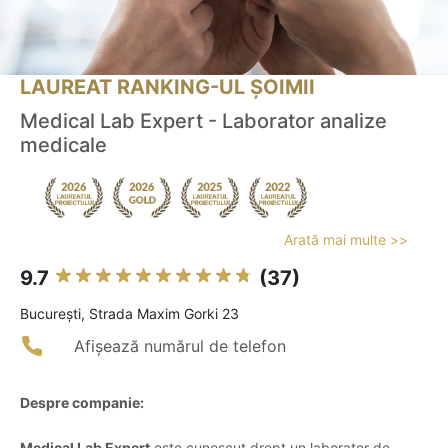
LAUREAT RANKING-UL ȘOIMII
Medical Lab Expert - Laborator analize
medicale
Arată mai multe >>
9.7
(37)
Bucureşti, Strada Maxim Gorki 23
Afișează numărul de telefon
Despre companie:
Medical Lab Expert
este cunoscut drept un laborator de