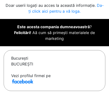
Doar userii logați au acces la această informație.
Da-
ți click aici pentru a vă loga.
Este acesta compania dumneavoastră
?
Felicitări!
Aă cum să primești materialele de
marketing
Bucureşti
BUCUREŞTI
Vezi profilul firmei pe