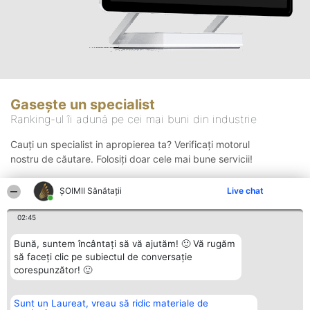
Gasește un specialist
Ranking-ul îi adună pe cei mai buni din industrie
Cauți un specialist in apropierea ta? Verificați motorul
nostru de căutare. Folosiți doar cele mai bune servicii!
ŞOIMII Sănătații
Live chat
Căutare
02:45
Bună, suntem încântați să vă ajutăm! 🙂 Vă rugăm
să faceți clic pe subiectul de conversație
corespunzător! 🙂
Sunt un Laureat, vreau să ridic materiale de
Organizator Ranking
Plebiscyt
Contact