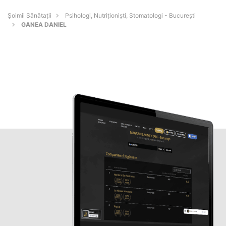
Şoimii Sănătații
Psihologi, Nutriționiști, Stomatologi - Bucureşti
GANEA DANIEL