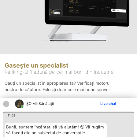
Gasește un specialist
Ranking-ul îi adună pe cei mai buni din industrie
Cauți un specialist in apropierea ta? Verificați motorul
nostru de căutare. Folosiți doar cele mai bune servicii!
ŞOIMII Sănătații
Live chat
Căutare
11:09
Bună, suntem încântați să vă ajutăm! 🙂 Vă rugăm
să faceți clic pe subiectul de conversație