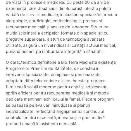
de viață în procesele medicale. Cu peste 20 de ani de
experiență, cele două sedii din București oferă o paletă
variată de servicii medicale, incluzând specializări precum
alergologie, cardiologie, endocrinologie, precum și
recuperare medicală și analize de laborator. Structura
multidisciplinară a echipelor, formate din specialiști cu
pregătire superioară, alături de tehnologia avansată
utilizată, asigură un nivel ridicat al calității actului medical,
punând accent pe o abordare integrată a sănătății.
O caracteristică definitorie a Bio Terra Med este existența
Programelor Premium de Sănătate, ce constau în
intervenții specializate, complexe și personalizate,
adaptate diferitelor cerințe clinice. Aceste programe
furnizează soluții moderne pentru copii și adolescenți,
sprijin eficient pentru recuperarea medicală și metode
dedicate menținerii echilibrului la femei. Fiecare program
se bazează pe evaluări minuțioase și planuri
individualizate, reflectând angajamentul continuu al
centrului pentru excelență, inovație și o perspectivă
profund umană în asistența medicală.