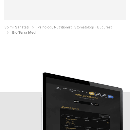
Şoimii Sănătații
Psihologi, Nutriționiști, Stomatologi - Bucureşti
Bio Terra Med