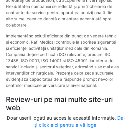
acreditați de producători, cu acoperire la nivel național.
Flexibilitatea companiei se reflectă și prin încheierea de
contracte de service pentru aparatura achiziționată din
alte surse, ceea ce denotă o orientare accentuată spre
colaborare.
Implementând soluții eficiente din punct de vedere tehnic
și economic, Rafi Medical contribuie la sporirea siguranței
și eficienței activității unităților medicale din România.
Compania deține certificări ISO relevante, precum ISO
13485, ISO 9001, ISO 14001 și ISO 45001, iar oferta de
servicii include și sectorul veterinar, adresându-se mai ales
intervențiilor chirurgicale. Prezența celor zece sucursale
evidențiază capacitatea de a răspunde prompt nevoilor
centrelor medicale universitare la nivel național.
Review-uri pe mai multe site-uri
web
Doar userii logați au acces la această informație.
Da-
ți click aici pentru a vă loga.