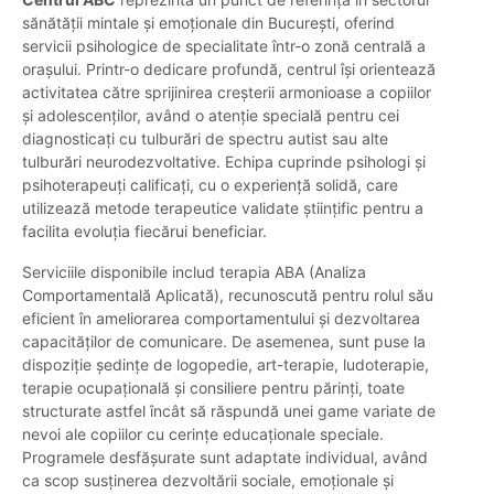
sănătății mintale și emoționale din București, oferind
servicii psihologice de specialitate într-o zonă centrală a
orașului. Printr-o dedicare profundă, centrul își orientează
activitatea către sprijinirea creșterii armonioase a copiilor
și adolescenților, având o atenție specială pentru cei
diagnosticați cu tulburări de spectru autist sau alte
tulburări neurodezvoltative. Echipa cuprinde psihologi și
psihoterapeuți calificați, cu o experiență solidă, care
utilizează metode terapeutice validate științific pentru a
facilita evoluția fiecărui beneficiar.
Serviciile disponibile includ terapia ABA (Analiza
Comportamentală Aplicată), recunoscută pentru rolul său
eficient în ameliorarea comportamentului și dezvoltarea
capacităților de comunicare. De asemenea, sunt puse la
dispoziție ședințe de logopedie, art-terapie, ludoterapie,
terapie ocupațională și consiliere pentru părinți, toate
structurate astfel încât să răspundă unei game variate de
nevoi ale copiilor cu cerințe educaționale speciale.
Programele desfășurate sunt adaptate individual, având
ca scop susținerea dezvoltării sociale, emoționale și