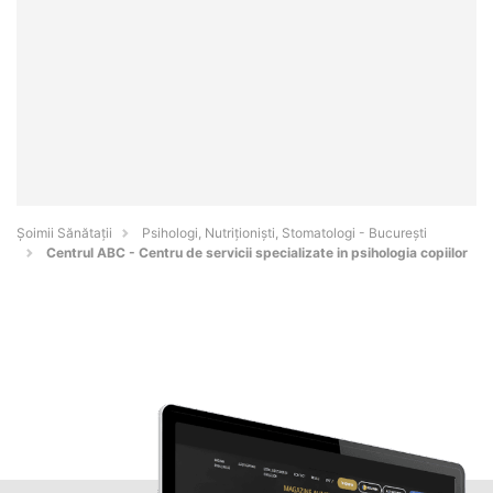
Şoimii Sănătații
Psihologi, Nutriționiști, Stomatologi - Bucureşti
Centrul ABC - Centru de servicii specializate in psihologia copiilor