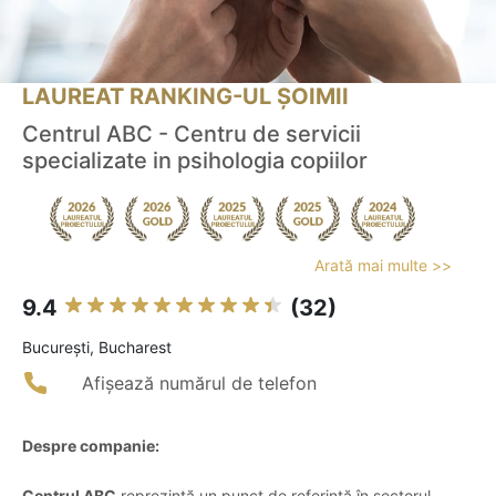
LAUREAT RANKING-UL ȘOIMII
Centrul ABC - Centru de servicii
specializate in psihologia copiilor
Arată mai multe >>
9.4
(32)
Bucureşti, Bucharest
Afișează numărul de telefon
Despre companie:
Centrul ABC
reprezintă un punct de referință în sectorul