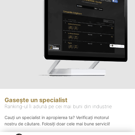
Gasește un specialist
Ranking-ul îi adună pe cei mai buni din industrie
Cauți un specialist in apropierea ta? Verificați motorul
nostru de căutare. Folosiți doar cele mai bune servicii!