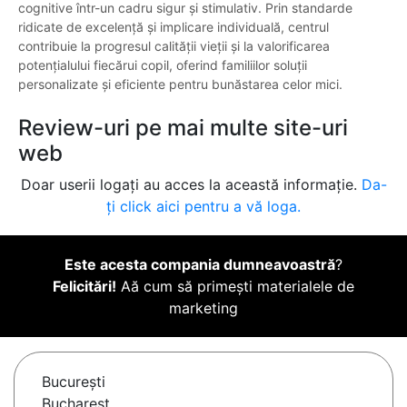
cognitive într-un cadru sigur și stimulativ. Prin standarde
ridicate de excelență și implicare individuală, centrul
contribuie la progresul calității vieții și la valorificarea
potențialului fiecărui copil, oferind familiilor soluții
personalizate și eficiente pentru bunăstarea celor mici.
Review-uri pe mai multe site-uri
web
Doar userii logați au acces la această informație.
Da-
ți click aici pentru a vă loga.
Este acesta compania dumneavoastră
?
Felicitări!
Aă cum să primești materialele de
marketing
Bucureşti
Bucharest