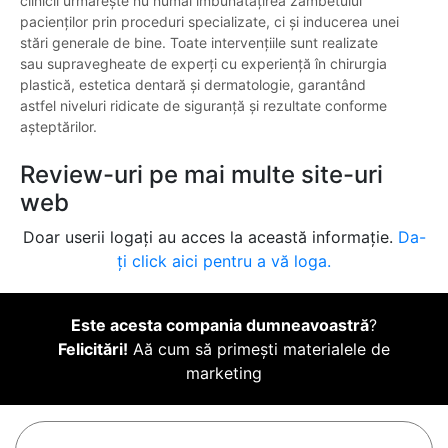
clinicii urmărește nu numai îmbunătățirea zâmbetului
pacienților prin proceduri specializate, ci și inducerea unei
stări generale de bine. Toate intervențiile sunt realizate
sau supravegheate de experți cu experiență în chirurgia
plastică, estetica dentară și dermatologie, garantând
astfel niveluri ridicate de siguranță și rezultate conforme
așteptărilor.
Review-uri pe mai multe site-uri
web
Doar userii logați au acces la această informație.
Da-
ți click aici pentru a vă loga.
Este acesta compania dumneavoastră
?
Felicitări!
Aă cum să primești materialele de
marketing