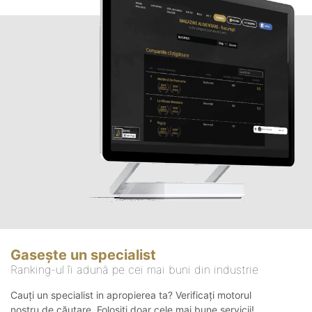
Gasește un specialist
Ranking-ul îi adună pe cei mai buni din industrie
Cauți un specialist in apropierea ta? Verificați motorul
nostru de căutare. Folosiți doar cele mai bune servicii!