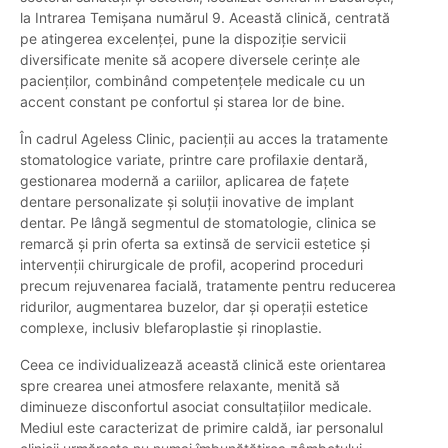
la Intrarea Temișana numărul 9. Această clinică, centrată
pe atingerea excelenței, pune la dispoziție servicii
diversificate menite să acopere diversele cerințe ale
pacienților, combinând competențele medicale cu un
accent constant pe confortul și starea lor de bine.
În cadrul Ageless Clinic, pacienții au acces la tratamente
stomatologice variate, printre care profilaxie dentară,
gestionarea modernă a cariilor, aplicarea de fațete
dentare personalizate și soluții inovative de implant
dentar. Pe lângă segmentul de stomatologie, clinica se
remarcă și prin oferta sa extinsă de servicii estetice și
intervenții chirurgicale de profil, acoperind proceduri
precum rejuvenarea facială, tratamente pentru reducerea
ridurilor, augmentarea buzelor, dar și operații estetice
complexe, inclusiv blefaroplastie și rinoplastie.
Ceea ce individualizează această clinică este orientarea
spre crearea unei atmosfere relaxante, menită să
diminueze disconfortul asociat consultațiilor medicale.
Mediul este caracterizat de primire caldă, iar personalul