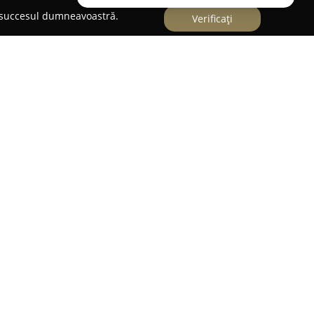
e succesul dumneavoastră.
Verificați
toian Militaru 84,
Centrul de Recuperare
noscut ca un punct de referință în domeniul
le. Instituția pune accent pe excelență în
lizate orientate către refacerea și îmbunătățirea
ea diverselor afecțiuni. Soluțiile terapeutice
rităților fiecărui pacient, reflectând angajamentul
ngrijire medicală.
rului acoperă intervenții precum fizioterapia,
utic. Echipa de specialiști este apreciată pentru
 ce asigură atenție detaliată procesului de