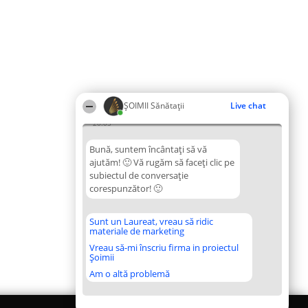
ŞOIMII Sănătații
Live chat
20:05
Bună, suntem încântați să vă
ajutăm! 🙂 Vă rugăm să faceți clic pe
subiectul de conversație
corespunzător! 🙂
Sunt un Laureat, vreau să ridic
materiale de marketing
Vreau să-mi înscriu firma in proiectul
Șoimii
Am o altă problemă