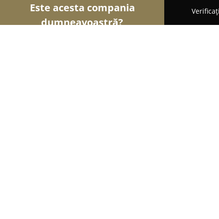
Este acesta compania
Verifica
dumneavoastră?
Şoimii Sănătații
Psihologi, Nutriționiști, Stomato
Centrul de Recuperare Medicala Sf.
9.5
(48)
Bucureşti, Strada Stoian Militaru 84
Afișează numărul de telefon