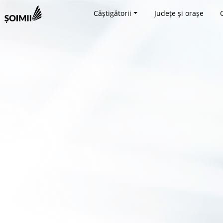
Câștigătorii
Județe și orașe