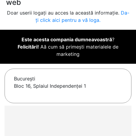
web
Doar userii logați au acces la această informație.
Da-
ți click aici pentru a vă loga.
Este acesta compania dumneavoastră
?
Felicitări!
Aă cum să primești materialele de
marketing
Bucureşti
Bloc 16, Splaiul Independenței 1