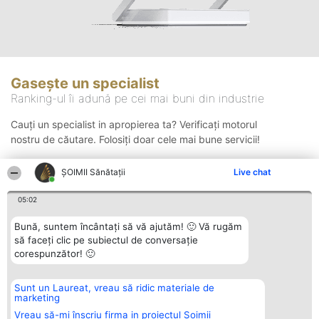
Gasește un specialist
Ranking-ul îi adună pe cei mai buni din industrie
Cauți un specialist in apropierea ta? Verificați motorul
nostru de căutare. Folosiți doar cele mai bune servicii!
ŞOIMII Sănătații
Live chat
Căutare
05:02
Bună, suntem încântați să vă ajutăm! 🙂 Vă rugăm
să faceți clic pe subiectul de conversație
corespunzător! 🙂
Sunt un Laureat, vreau să ridic materiale de
Organizator Ranking
Plebiscyt
Contact
marketing
BRIGHT SOLUTIONS BR SRL
Câștigătorii
Contact
Aleea Timisul De Sus 2 Bl. A30
Lista Tuturor
Vreau să-mi înscriu firma in proiectul Șoimii