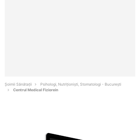
Şoimii Sănătații
Psihologi, Nutriționiști, Stomatologi - Bucureşti
Centrul Medical Fiziorein