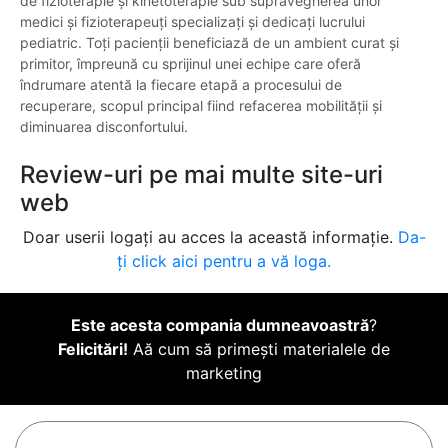
de fizioterapie și kinetoterapie sub supravegherea unor
medici și fizioterapeuți specializați și dedicați lucrului
pediatric. Toți pacienții beneficiază de un ambient curat și
primitor, împreună cu sprijinul unei echipe care oferă
îndrumare atentă la fiecare etapă a procesului de
recuperare, scopul principal fiind refacerea mobilității și
diminuarea disconfortului.
Review-uri pe mai multe site-uri
web
Doar userii logați au acces la această informație.
Da-
ți click aici pentru a vă loga.
Este acesta compania dumneavoastră
?
Felicitări!
Aă cum să primești materialele de
marketing