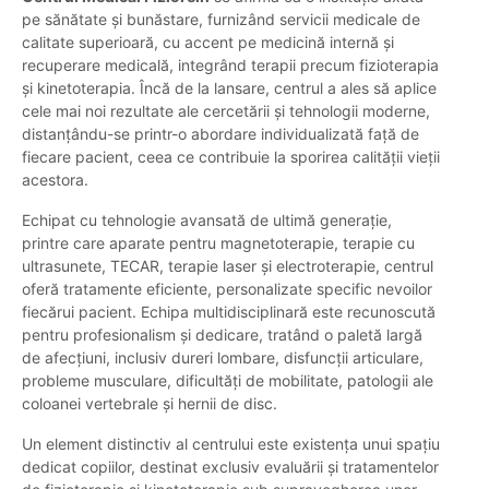
pe sănătate și bunăstare, furnizând servicii medicale de
calitate superioară, cu accent pe medicină internă și
recuperare medicală, integrând terapii precum fizioterapia
și kinetoterapia. Încă de la lansare, centrul a ales să aplice
cele mai noi rezultate ale cercetării și tehnologii moderne,
distanțându-se printr-o abordare individualizată față de
fiecare pacient, ceea ce contribuie la sporirea calității vieții
acestora.
Echipat cu tehnologie avansată de ultimă generație,
printre care aparate pentru magnetoterapie, terapie cu
ultrasunete, TECAR, terapie laser și electroterapie, centrul
oferă tratamente eficiente, personalizate specific nevoilor
fiecărui pacient. Echipa multidisciplinară este recunoscută
pentru profesionalism și dedicare, tratând o paletă largă
de afecțiuni, inclusiv dureri lombare, disfuncții articulare,
probleme musculare, dificultăți de mobilitate, patologii ale
coloanei vertebrale și hernii de disc.
Un element distinctiv al centrului este existența unui spațiu
dedicat copiilor, destinat exclusiv evaluării și tratamentelor