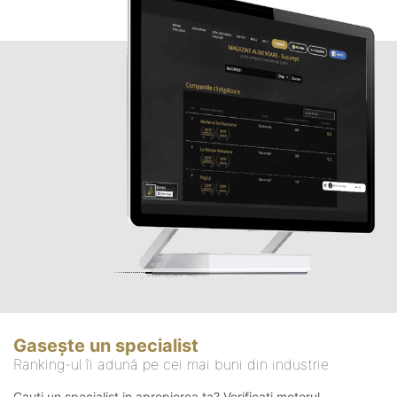
Gasește un specialist
Ranking-ul îi adună pe cei mai buni din industrie
Cauți un specialist in apropierea ta? Verificați motorul