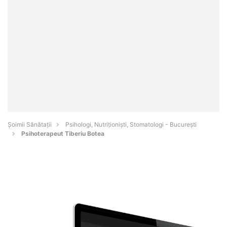
Şoimii Sănătații
Psihologi, Nutriționiști, Stomatologi - Bucureşti
Psihoterapeut Tiberiu Botea