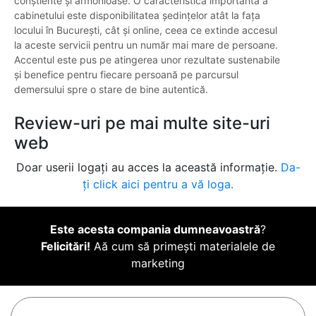
conștiente și armonioase. O caracteristică importantă a
cabinetului este disponibilitatea ședințelor atât la fața
locului în București, cât și online, ceea ce extinde accesul
la aceste servicii pentru un număr mai mare de persoane.
Accentul este pus pe atingerea unor rezultate sustenabile
și benefice pentru fiecare persoană pe parcursul
demersului spre o stare de bine autentică.
Review-uri pe mai multe site-uri
web
Doar userii logați au acces la această informație.
Da-
ți click aici pentru a vă loga.
Este acesta compania dumneavoastră
?
Felicitări!
Aă cum să primești materialele de
marketing