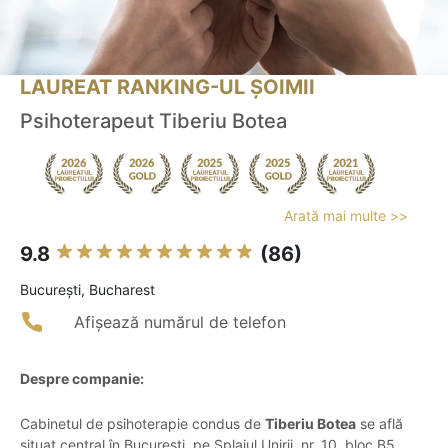
LAUREAT RANKING-UL ȘOIMII
Psihoterapeut Tiberiu Botea
Arată mai multe >>
9.8
(86)
Bucureşti, Bucharest
Afișează numărul de telefon
Despre companie:
Cabinetul de psihoterapie condus de
Tiberiu Botea
se află
situat central în București, pe Splaiul Unirii, nr. 10, bloc B5,