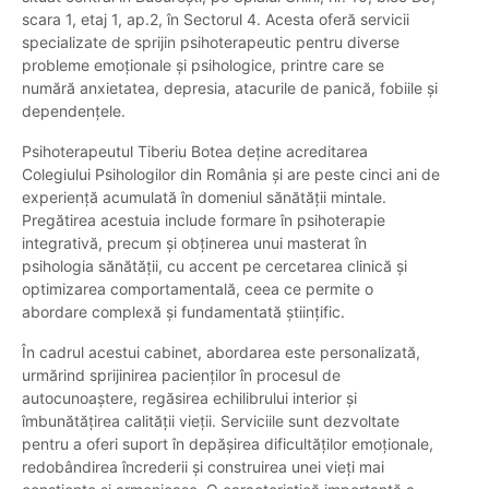
scara 1, etaj 1, ap.2, în Sectorul 4. Acesta oferă servicii
specializate de sprijin psihoterapeutic pentru diverse
probleme emoționale și psihologice, printre care se
numără anxietatea, depresia, atacurile de panică, fobiile și
dependențele.
Psihoterapeutul Tiberiu Botea deține acreditarea
Colegiului Psihologilor din România și are peste cinci ani de
experiență acumulată în domeniul sănătății mintale.
Pregătirea acestuia include formare în psihoterapie
integrativă, precum și obținerea unui masterat în
psihologia sănătății, cu accent pe cercetarea clinică și
optimizarea comportamentală, ceea ce permite o
abordare complexă și fundamentată științific.
În cadrul acestui cabinet, abordarea este personalizată,
urmărind sprijinirea pacienților în procesul de
autocunoaștere, regăsirea echilibrului interior și
îmbunătățirea calității vieții. Serviciile sunt dezvoltate
pentru a oferi suport în depășirea dificultăților emoționale,
redobândirea încrederii și construirea unei vieți mai