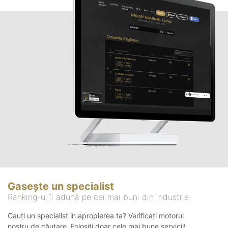
Gasește un specialist
Ranking-ul îi adună pe cei mai buni din industrie
Cauți un specialist in apropierea ta? Verificați motorul
nostru de căutare. Folosiți doar cele mai bune servicii!