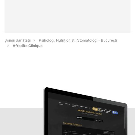
Şoimii Sănătații
Psihologi, Nutriționiști, Stomatologi - Bucureşti
Afrodite Clinique