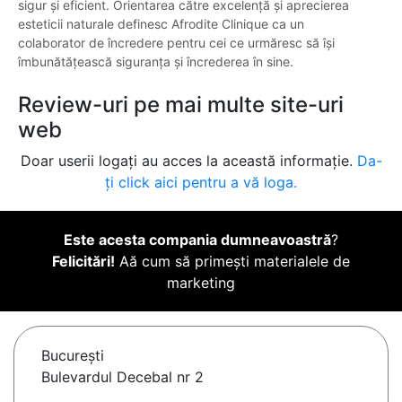
sigur și eficient. Orientarea către excelență și aprecierea
esteticii naturale definesc Afrodite Clinique ca un
colaborator de încredere pentru cei ce urmăresc să își
îmbunătățească siguranța și încrederea în sine.
Review-uri pe mai multe site-uri
web
Doar userii logați au acces la această informație.
Da-
ți click aici pentru a vă loga.
Este acesta compania dumneavoastră
?
Felicitări!
Aă cum să primești materialele de
marketing
Bucureşti
Bulevardul Decebal nr 2