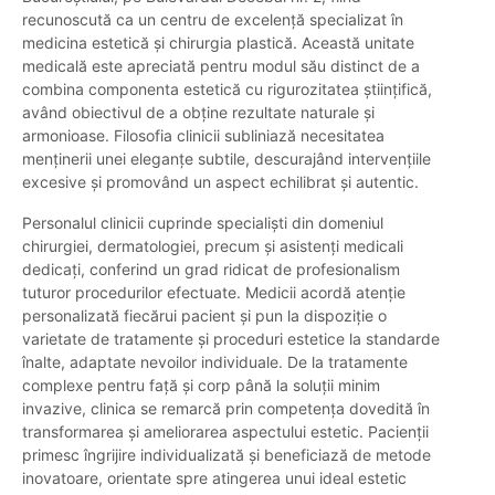
recunoscută ca un centru de excelență specializat în
medicina estetică și chirurgia plastică. Această unitate
medicală este apreciată pentru modul său distinct de a
combina componenta estetică cu rigurozitatea științifică,
având obiectivul de a obține rezultate naturale și
armonioase. Filosofia clinicii subliniază necesitatea
menținerii unei eleganțe subtile, descurajând intervențiile
excesive și promovând un aspect echilibrat și autentic.
Personalul clinicii cuprinde specialiști din domeniul
chirurgiei, dermatologiei, precum și asistenți medicali
dedicați, conferind un grad ridicat de profesionalism
tuturor procedurilor efectuate. Medicii acordă atenție
personalizată fiecărui pacient și pun la dispoziție o
varietate de tratamente și proceduri estetice la standarde
înalte, adaptate nevoilor individuale. De la tratamente
complexe pentru față și corp până la soluții minim
invazive, clinica se remarcă prin competența dovedită în
transformarea și ameliorarea aspectului estetic. Pacienții
primesc îngrijire individualizată și beneficiază de metode
inovatoare, orientate spre atingerea unui ideal estetic