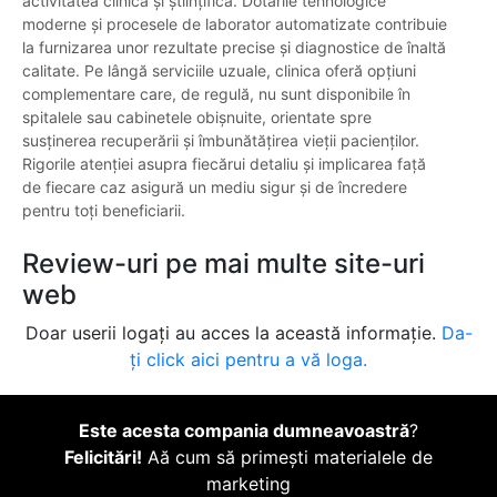
activitatea clinică și științifică. Dotările tehnologice
moderne și procesele de laborator automatizate contribuie
la furnizarea unor rezultate precise și diagnostice de înaltă
calitate. Pe lângă serviciile uzuale, clinica oferă opțiuni
complementare care, de regulă, nu sunt disponibile în
spitalele sau cabinetele obișnuite, orientate spre
susținerea recuperării și îmbunătățirea vieții pacienților.
Rigorile atenției asupra fiecărui detaliu și implicarea față
de fiecare caz asigură un mediu sigur și de încredere
pentru toți beneficiarii.
Review-uri pe mai multe site-uri
web
Doar userii logați au acces la această informație.
Da-
ți click aici pentru a vă loga.
Este acesta compania dumneavoastră
?
Felicitări!
Aă cum să primești materialele de
marketing