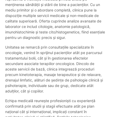
menținerea sănătății și stării de bine a pacienților. Cu un
mediu primitor și o abordare completă, clinica pune la
dispoziție multiple servicii medicale și non-medicale de
calitate superioară. Oferta cuprinde analize avansate de
laborator ce includ citologie, anatomie patologică,
imunohistochimie și teste cito/histogenetice, fiind esențiale
pentru un diagnostic precis și sigur.
Unitatea se remarcă prin consultațiile specializate în
oncologie, venind în sprijinul pacienților atât pe parcursul
tratamentului bolii, cât și în gestionarea efectelor
secundare asociate terapiilor oncologice. Dincolo de
aceste servicii de bază, clinica integrează proceduri
precum kinetoterapia, masaje terapeutice și de relaxare,
drenajul limfatic, alături de ședințe de psihologie clinică și
psihoterapie, individuale sau de grup, dedicate atât
adulților, cât și copiilor.
Echipa medicală reunește profesioniști cu experiență
confirmată prin studii și stagii efectuate atât pe plan
național cât și internațional, implicați constant în