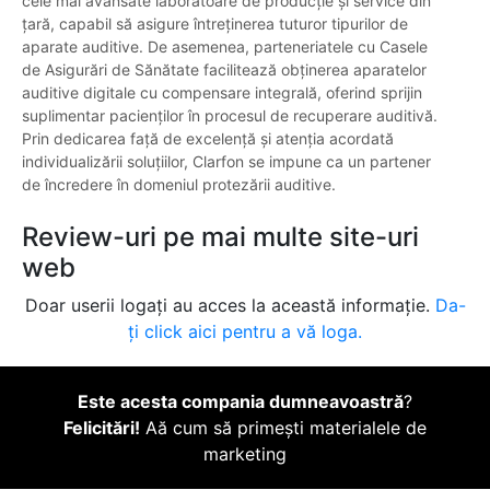
cele mai avansate laboratoare de producție și service din
țară, capabil să asigure întreținerea tuturor tipurilor de
aparate auditive. De asemenea, parteneriatele cu Casele
de Asigurări de Sănătate facilitează obținerea aparatelor
auditive digitale cu compensare integrală, oferind sprijin
suplimentar pacienților în procesul de recuperare auditivă.
Prin dedicarea față de excelență și atenția acordată
individualizării soluțiilor, Clarfon se impune ca un partener
de încredere în domeniul protezării auditive.
Review-uri pe mai multe site-uri
web
Doar userii logați au acces la această informație.
Da-
ți click aici pentru a vă loga.
Este acesta compania dumneavoastră
?
Felicitări!
Aă cum să primești materialele de
marketing