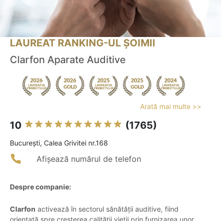
LAUREAT RANKING-UL ȘOIMII
Clarfon Aparate Auditive
Arată mai multe >>
10
(1765)
Bucureşti, Calea Grivitei nr.168
Afișează numărul de telefon
Despre companie:
Clarfon
activează în sectorul sănătății auditive, fiind
orientată spre creșterea calității vieții prin furnizarea unor