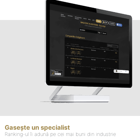
Gasește un specialist
Ranking-ul îi adună pe cei mai buni din industrie