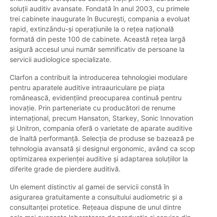
soluții auditiv avansate. Fondată în anul 2003, cu primele
trei cabinete inaugurate în București, compania a evoluat
rapid, extinzându-și operațiunile la o rețea națională
formată din peste 100 de cabinete. Această rețea largă
asigură accesul unui număr semnificativ de persoane la
servicii audiologice specializate.
Clarfon a contribuit la introducerea tehnologiei modulare
pentru aparatele auditive intraauriculare pe piața
românească, evidențiind preocuparea continuă pentru
inovație. Prin parteneriate cu producători de renume
internațional, precum Hansaton, Starkey, Sonic Innovation
și Unitron, compania oferă o varietate de aparate auditive
de înaltă performanță. Selecția de produse se bazează pe
tehnologia avansată și designul ergonomic, având ca scop
optimizarea experienței auditive și adaptarea soluțiilor la
diferite grade de pierdere auditivă.
Un element distinctiv al gamei de servicii constă în
asigurarea gratuitamente a consultului audiometric și a
consultanței protetice. Rețeaua dispune de unul dintre