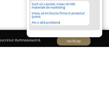
Sunt un Laureat, vreau să ridic
materiale de marketing
Vreau să-mi înscriu firma in proiectul
Șoimii
Am o altă problemă
e succesul dumneavoastră.
Verificați
zintă un punct de reper în sectorul serviciilor
drept scop furnizarea unei game diversificate de
Fondat în 2013, centrul a evoluat continuu,
unei îngrijiri dedicate și pe menținerea