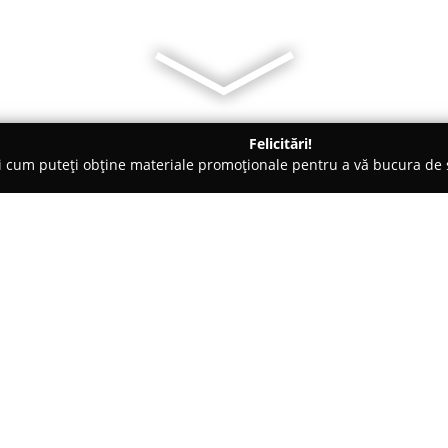
Felicitări!
ți cum puteți obține materiale promoționale pentru a vă bucura d
logi - Bucureşti
Centrul Medical Rimmed
Despre companie:
Centrul Medical Rimmed
repre
medicale din București, având 
servicii în domeniul sănătății. 
concentrându-se pe asigurarea 
Arată mai multe >>