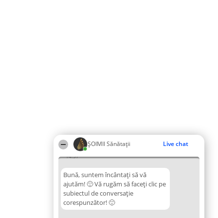
ŞOIMII Sănătații
Live chat
14:57
Bună, suntem încântați să vă
ajutăm! 🙂 Vă rugăm să faceți clic pe
subiectul de conversație
corespunzător! 🙂