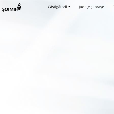
Câștigătorii
Județe și orașe