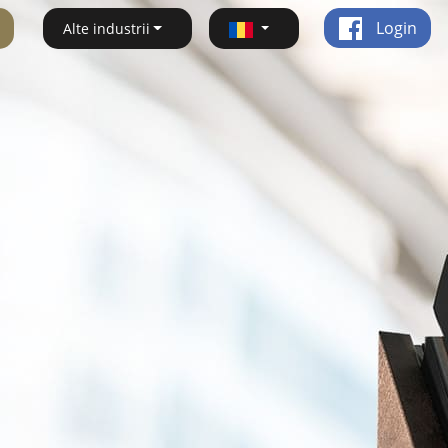
Login
Alte industrii