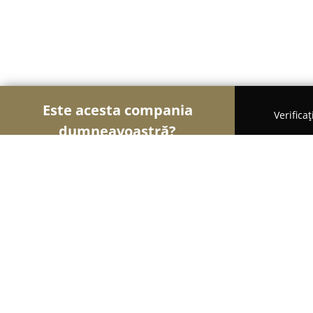
Este acesta compania
Verifica
dumneavoastră?
Şoimii Sănătații
Psihologi, Nutriționiști, Stomato
Centrul Medical Rimmed