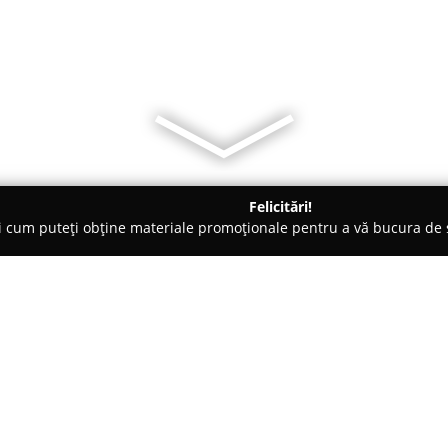
Felicitări!
ți cum puteți obține materiale promoționale pentru a vă bucura d
logi - Bucureşti
Doppler Clinic
Despre companie:
Centrul medical
Doppler Clinic