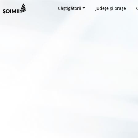
Câștigătorii
Județe și orașe