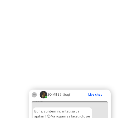
ŞOIMII Sănătații
Live chat
15:36
Bună, suntem încântați să vă
ajutăm! 🙂 Vă rugăm să faceți clic pe