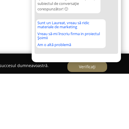
subiectul de conversație
corespunzător! 🙂
Sunt un Laureat, vreau să ridic
materiale de marketing
Vreau să-mi înscriu firma in proiectul
Șoimii
Am o altă problemă
e succesul dumneavoastră.
Verificați
se află în București, pe Splaiul Unirii nr. 223,