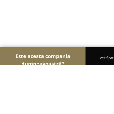
Este acesta compania
Verifica
dumneavoastră?
Şoimii Sănătații
Psihologi, Nutriționiști, Stomato
Doppler Clinic