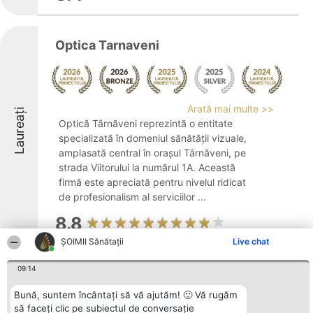
Optica Tarnaveni
Arată mai multe >>
Laureați
Optică Târnăveni reprezintă o entitate
specializată în domeniul sănătății vizuale,
amplasată central în orașul Târnăveni, pe
strada Viitorului la numărul 1A. Această
firmă este apreciată pentru nivelul ridicat
de profesionalism al serviciilor ...
8.8
ŞOIMII Sănătații
Live chat
09:14
Natural Smile- Dental Clinic by dr
Pop
Bună, suntem încântați să vă ajutăm! 🙂 Vă rugăm
să faceți clic pe subiectul de conversație