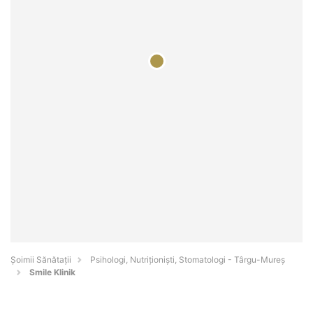
Şoimii Sănătații
Psihologi, Nutriționiști, Stomatologi - Târgu-Mureş
Smile Klinik