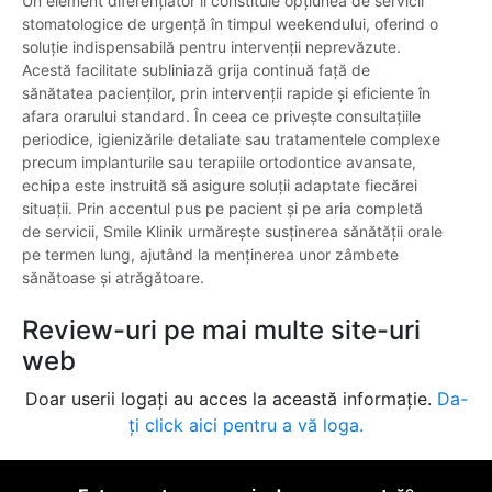
Un element diferențiator îl constituie opțiunea de servicii
stomatologice de urgență în timpul weekendului, oferind o
soluție indispensabilă pentru intervenții neprevăzute.
Acestă facilitate subliniază grija continuă față de
sănătatea pacienților, prin intervenții rapide și eficiente în
afara orarului standard. În ceea ce privește consultațiile
periodice, igienizările detaliate sau tratamentele complexe
precum implanturile sau terapiile ortodontice avansate,
echipa este instruită să asigure soluții adaptate fiecărei
situații. Prin accentul pus pe pacient și pe aria completă
de servicii, Smile Klinik urmărește susținerea sănătății orale
pe termen lung, ajutând la menținerea unor zâmbete
sănătoase și atrăgătoare.
Review-uri pe mai multe site-uri
web
Doar userii logați au acces la această informație.
Da-
ți click aici pentru a vă loga.