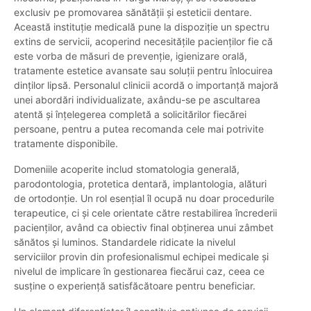
exclusiv pe promovarea sănătății și esteticii dentare.
Această instituție medicală pune la dispoziție un spectru
extins de servicii, acoperind necesitățile pacienților fie că
este vorba de măsuri de prevenție, igienizare orală,
tratamente estetice avansate sau soluții pentru înlocuirea
dinților lipsă. Personalul clinicii acordă o importanță majoră
unei abordări individualizate, axându-se pe ascultarea
atentă și înțelegerea completă a solicitărilor fiecărei
persoane, pentru a putea recomanda cele mai potrivite
tratamente disponibile.
Domeniile acoperite includ stomatologia generală,
parodontologia, protetica dentară, implantologia, alături
de ortodonție. Un rol esențial îl ocupă nu doar procedurile
terapeutice, ci și cele orientate către restabilirea încrederii
pacienților, având ca obiectiv final obținerea unui zâmbet
sănătos și luminos. Standardele ridicate la nivelul
serviciilor provin din profesionalismul echipei medicale și
nivelul de implicare în gestionarea fiecărui caz, ceea ce
susține o experiență satisfăcătoare pentru beneficiar.