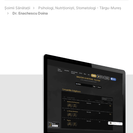
Şoimii Sănătații
Psihologi, Nutriționiști, Stomatologi - Târgu-Mureş
Dr. Enachescu Doina