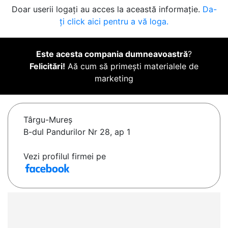
Doar userii logați au acces la această informație.
Da-
ți click aici pentru a vă loga.
Este acesta compania dumneavoastră
?
Felicitări!
Aă cum să primești materialele de
marketing
Târgu-Mureş
B-dul Pandurilor Nr 28, ap 1
Vezi profilul firmei pe