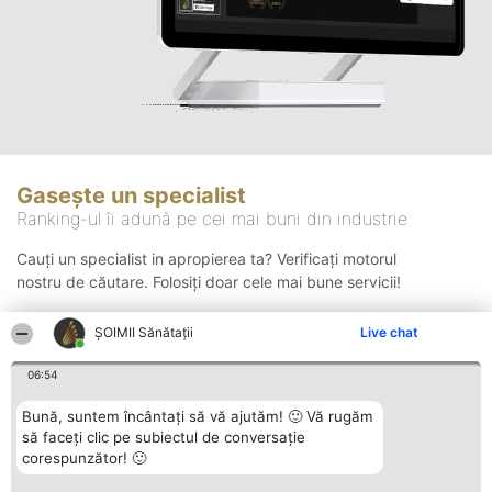
Gasește un specialist
Ranking-ul îi adună pe cei mai buni din industrie
Cauți un specialist in apropierea ta? Verificați motorul
nostru de căutare. Folosiți doar cele mai bune servicii!
ŞOIMII Sănătații
Live chat
Căutare
06:54
Bună, suntem încântați să vă ajutăm! 🙂 Vă rugăm
să faceți clic pe subiectul de conversație
corespunzător! 🙂