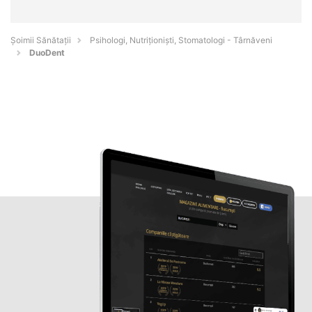
Şoimii Sănătații
Psihologi, Nutriționiști, Stomatologi - Târnăveni
DuoDent