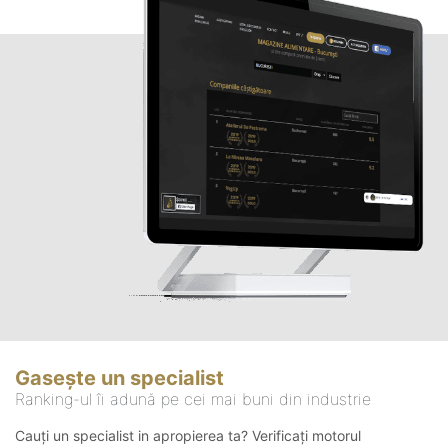
Gasește un specialist
Ranking-ul îi adună pe cei mai buni din industrie
Cauți un specialist in apropierea ta? Verificați motorul