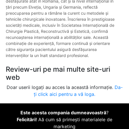
desfășurate atât în România, cât și la nivel internațional în
țări precum Elveția, Ungaria și Germania, reflectă
preocuparea pentru a rămâne la curent cu metodele și
tehnicile chirurgicale inovatoare. Înscrierea în prestigioase
societăți medicale, inclusiv în Societatea Internațională de
Chirurgie Plastică, Reconstructivă și Estetică, confirmă
recunoașterea internațională a abilităților sale. Această
combinație de experiență, formare continuă și orientare
către siguranța pacientului asigură desfășurarea
intervențiilor la un înalt standard profesional.
Review-uri pe mai multe site-uri
web
Doar userii logați au acces la această informație.
Da-
ți click aici pentru a vă loga.
Este acesta compania dumneavoastră
?
Felicitări!
Aă cum să primești materialele de
marketing