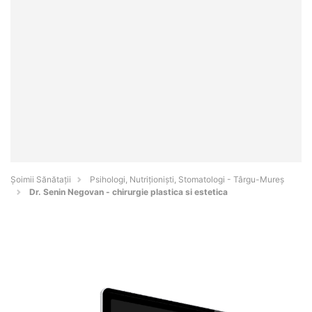
Şoimii Sănătații
Psihologi, Nutriționiști, Stomatologi - Târgu-Mureş
Dr. Senin Negovan - chirurgie plastica si estetica