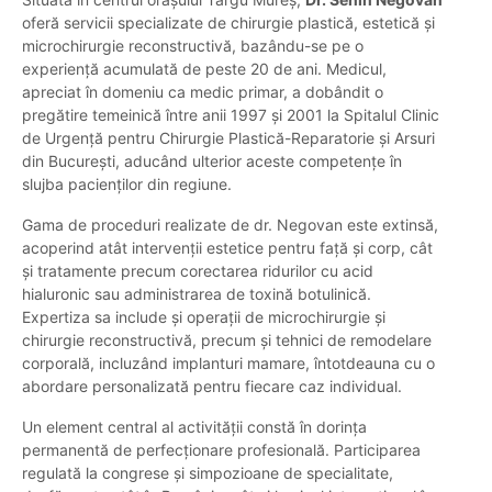
oferă servicii specializate de chirurgie plastică, estetică și
microchirurgie reconstructivă, bazându-se pe o
experiență acumulată de peste 20 de ani. Medicul,
apreciat în domeniu ca medic primar, a dobândit o
pregătire temeinică între anii 1997 și 2001 la Spitalul Clinic
de Urgență pentru Chirurgie Plastică-Reparatorie și Arsuri
din București, aducând ulterior aceste competențe în
slujba pacienților din regiune.
Gama de proceduri realizate de dr. Negovan este extinsă,
acoperind atât intervenții estetice pentru față și corp, cât
și tratamente precum corectarea ridurilor cu acid
hialuronic sau administrarea de toxină botulinică.
Expertiza sa include și operații de microchirurgie și
chirurgie reconstructivă, precum și tehnici de remodelare
corporală, incluzând implanturi mamare, întotdeauna cu o
abordare personalizată pentru fiecare caz individual.
Un element central al activității constă în dorința
permanentă de perfecționare profesională. Participarea
regulată la congrese și simpozioane de specialitate,