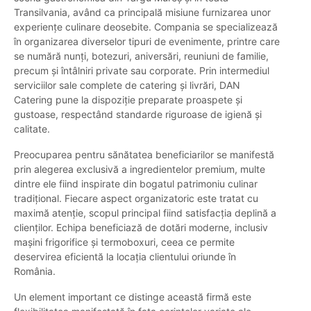
Transilvania, având ca principală misiune furnizarea unor
experiențe culinare deosebite. Compania se specializează
în organizarea diverselor tipuri de evenimente, printre care
se numără nunți, botezuri, aniversări, reuniuni de familie,
precum și întâlniri private sau corporate. Prin intermediul
serviciilor sale complete de catering și livrări, DAN
Catering pune la dispoziție preparate proaspete și
gustoase, respectând standarde riguroase de igienă și
calitate.
Preocuparea pentru sănătatea beneficiarilor se manifestă
prin alegerea exclusivă a ingredientelor premium, multe
dintre ele fiind inspirate din bogatul patrimoniu culinar
tradițional. Fiecare aspect organizatoric este tratat cu
maximă atenție, scopul principal fiind satisfacția deplină a
clienților. Echipa beneficiază de dotări moderne, inclusiv
mașini frigorifice și termoboxuri, ceea ce permite
deservirea eficientă la locația clientului oriunde în
România.
Un element important ce distinge această firmă este