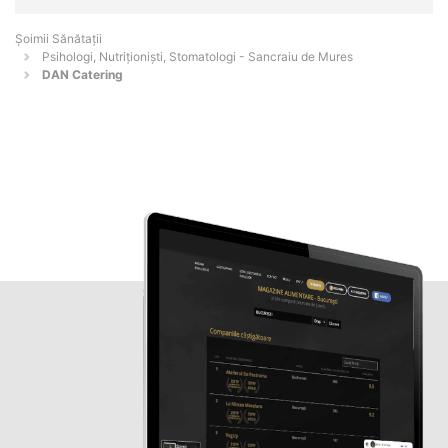
Şoimii Sănătații
Psihologi, Nutriționiști, Stomatologi - Sancraiu de Mures
DAN Catering