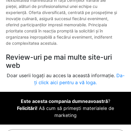
flexibilitatea manifestată în fața cerințelor variate ale
pieței, alături de profesionalismul unei echipe cu
experiență. Oferta diversificată, centrată pe prospețime și
inovație culinară, asigură succesul fiecărui eveniment,
oferind participanților impresii memorabile. Principala
prioritate constă în reacția promptă la solicitări și în
organizarea ireproșabilă a fiecărui eveniment, indiferent
de complexitatea acestuia.
Review-uri pe mai multe site-uri
web
Doar userii logați au acces la această informație.
Da-
ți click aici pentru a vă loga.
Este acesta compania dumneavoastră
?
Felicitări!
Aă cum să primești materialele de
marketing