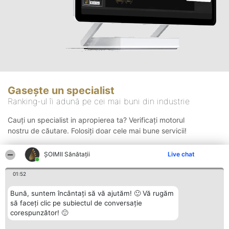
Gasește un specialist
Ranking-ul îi adună pe cei mai buni din industrie
Cauți un specialist in apropierea ta? Verificați motorul
nostru de căutare. Folosiți doar cele mai bune servicii!
ŞOIMII Sănătații
Live chat
Căutare
01:52
Bună, suntem încântați să vă ajutăm! 🙂 Vă rugăm
să faceți clic pe subiectul de conversație
corespunzător! 🙂