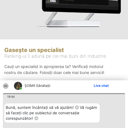
Gasește un specialist
Ranking-ul îi adună pe cei mai buni din industrie
Cauți un specialist in apropierea ta? Verificați motorul
nostru de căutare. Folosiți doar cele mai bune servicii!
ŞOIMII Sănătații
Live chat
Căutare
19:44
Bună, suntem încântați să vă ajutăm! 🙂 Vă rugăm
să faceți clic pe subiectul de conversație
corespunzător! 🙂