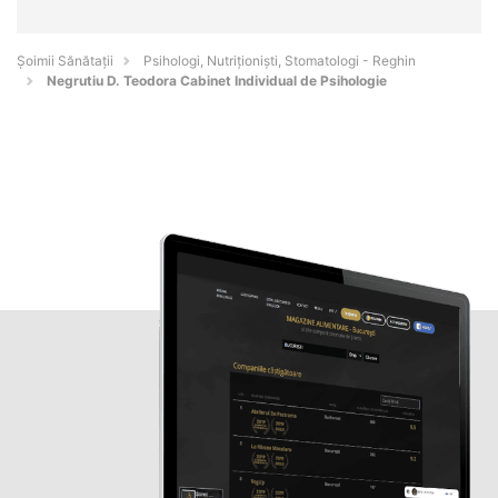
Şoimii Sănătații
Psihologi, Nutriționiști, Stomatologi - Reghin
Negrutiu D. Teodora Cabinet Individual de Psihologie