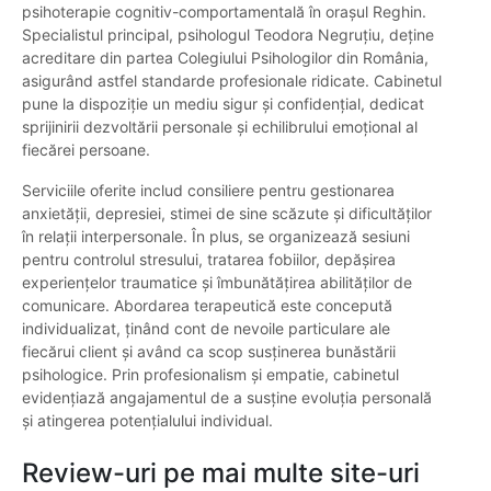
psihoterapie cognitiv-comportamentală în orașul Reghin.
Specialistul principal, psihologul Teodora Negruțiu, deține
acreditare din partea Colegiului Psihologilor din România,
asigurând astfel standarde profesionale ridicate. Cabinetul
pune la dispoziție un mediu sigur și confidențial, dedicat
sprijinirii dezvoltării personale și echilibrului emoțional al
fiecărei persoane.
Serviciile oferite includ consiliere pentru gestionarea
anxietății, depresiei, stimei de sine scăzute și dificultăților
în relații interpersonale. În plus, se organizează sesiuni
pentru controlul stresului, tratarea fobiilor, depășirea
experiențelor traumatice și îmbunătățirea abilităților de
comunicare. Abordarea terapeutică este concepută
individualizat, ținând cont de nevoile particulare ale
fiecărui client și având ca scop susținerea bunăstării
psihologice. Prin profesionalism și empatie, cabinetul
evidențiază angajamentul de a susține evoluția personală
și atingerea potențialului individual.
Review-uri pe mai multe site-uri