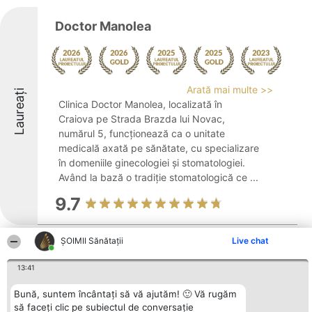
Doctor Manolea
Arată mai multe >>
Laureați
Clinica Doctor Manolea, localizată în
Craiova pe Strada Brazda lui Novac,
numărul 5, funcționează ca o unitate
medicală axată pe sănătate, cu specializare
în domeniile ginecologiei și stomatologiei.
Având la bază o tradiție stomatologică ce ...
9.7
ŞOIMII Sănătații
Live chat
Psiholog Alina Bivolan
13:41
Bună, suntem încântați să vă ajutăm! 🙂 Vă rugăm
să faceți clic pe subiectul de conversație
Cabinetul psihologic Alina Bivolan își