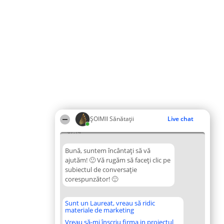
ŞOIMII Sănătații
Live chat
07:14
Bună, suntem încântați să vă
ajutăm! 🙂 Vă rugăm să faceți clic pe
subiectul de conversație
corespunzător! 🙂
Sunt un Laureat, vreau să ridic
materiale de marketing
Vreau să-mi înscriu firma in proiectul