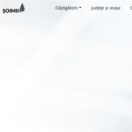
Câștigătorii
Județe și orașe