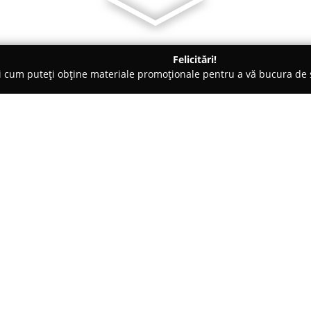
Felicitări!
ți cum puteți obține materiale promoționale pentru a vă bucura d
logi - Craiova
Policlinica Sanocare
Despre companie:
Policlinica
Sanocare
din Craiova
unei palete largi de servicii în
medical. Înființată în 2005, cli
profesionalism și prin orientare
Arată mai multe >>
Echipajul medical, compus din s
didactică – inclusiv cadre univ
standarde ridicate ale serviciilo