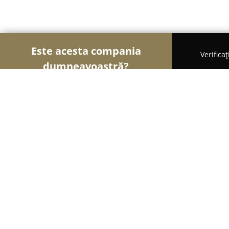
Este acesta compania
Verifica
dumneavoastră?
Şoimii Sănătații
Psihologi, Nutriționiști, Stomato
Policlinica Sanocare
9.6
(44)