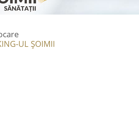
nocare
ING-UL ȘOIMII