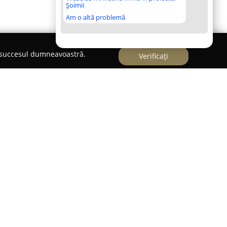
Șoimii
Am o altă problemă
e succesul dumneavoastră.
Verificați
 reprezintă o instituție medicală dedicată oferirii
 domeniul sănătății, cu accent pe calitatea actului
nica s-a remarcat printr-un nivel ridicat de
a către necesitățile specifice ale fiecărui pacient.
pecialiști cu o bogată experiență clinică și
ersitare din cadrul UMF Craiova – garantează
r oferite.