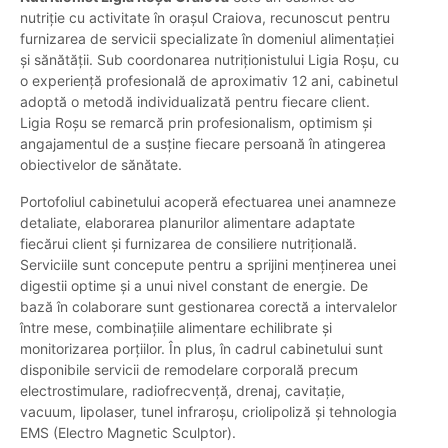
nutriție cu activitate în orașul Craiova, recunoscut pentru
furnizarea de servicii specializate în domeniul alimentației
și sănătății. Sub coordonarea nutriționistului Ligia Roșu, cu
o experiență profesională de aproximativ 12 ani, cabinetul
adoptă o metodă individualizată pentru fiecare client.
Ligia Roșu se remarcă prin profesionalism, optimism și
angajamentul de a susține fiecare persoană în atingerea
obiectivelor de sănătate.
Portofoliul cabinetului acoperă efectuarea unei anamneze
detaliate, elaborarea planurilor alimentare adaptate
fiecărui client și furnizarea de consiliere nutrițională.
Serviciile sunt concepute pentru a sprijini menținerea unei
digestii optime și a unui nivel constant de energie. De
bază în colaborare sunt gestionarea corectă a intervalelor
între mese, combinațiile alimentare echilibrate și
monitorizarea porțiilor. În plus, în cadrul cabinetului sunt
disponibile servicii de remodelare corporală precum
electrostimulare, radiofrecvență, drenaj, cavitație,
vacuum, lipolaser, tunel infraroșu, criolipoliză și tehnologia
EMS (Electro Magnetic Sculptor).