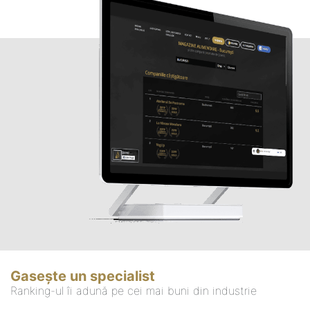
Gasește un specialist
Ranking-ul îi adună pe cei mai buni din industrie