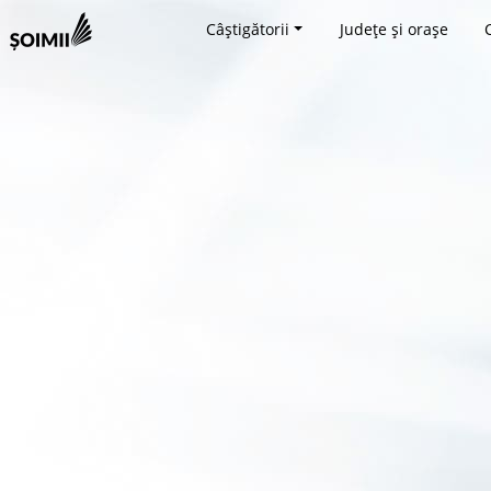
Câștigătorii
Județe și orașe