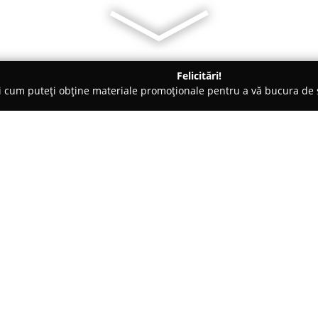
Felicitări!
ți cum puteți obține materiale promoționale pentru a vă bucura d
logi - Craiova
Zening Clinic
Despre companie:
Zening Clinic
reprezintă un cent
pe Strada C.D. Fortunescu la nu
gamă completă de servicii în do
specialiști de la Zening Clinic
Arată mai multe >>
unor servicii de înaltă calitate,
Un aspect definitoriu este focal