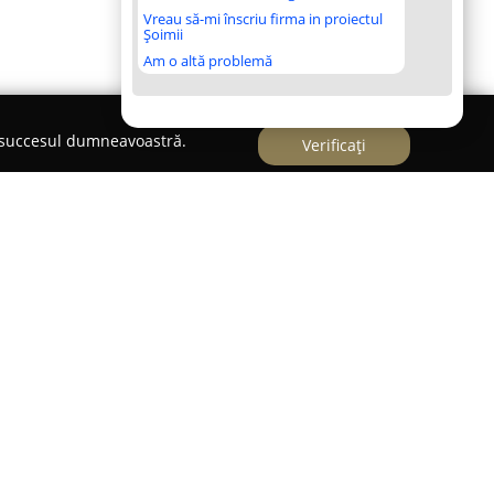
Vreau să-mi înscriu firma in proiectul
Șoimii
Am o altă problemă
e succesul dumneavoastră.
Verificați
ru medical axat pe sănătate, localizat în Craiova,
mărul 6. Această clinică pune la dispoziție o
meniile stomatologiei și psihoterapiei. Echipa de
 se remarcă prin devotamentul față de furnizarea
 într-un mediu atât profesionist, cât și primitor.
izarea clinicii pe inovație și standarde ridicate,