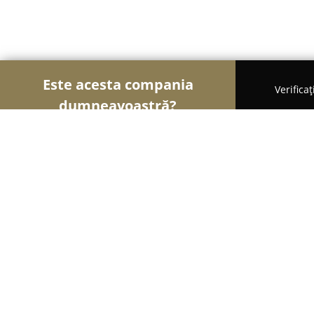
Este acesta compania
Verifica
dumneavoastră?
Şoimii Sănătații
Psihologi, Nutriționiști, Stomato
Zening Clinic
8.9
(15)