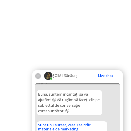
ŞOIMII Sănătații
Live chat
04:31
Bună, suntem încântați să vă
ajutăm! 🙂 Vă rugăm să faceți clic pe
subiectul de conversație
corespunzător! 🙂
Sunt un Laureat, vreau să ridic
materiale de marketing