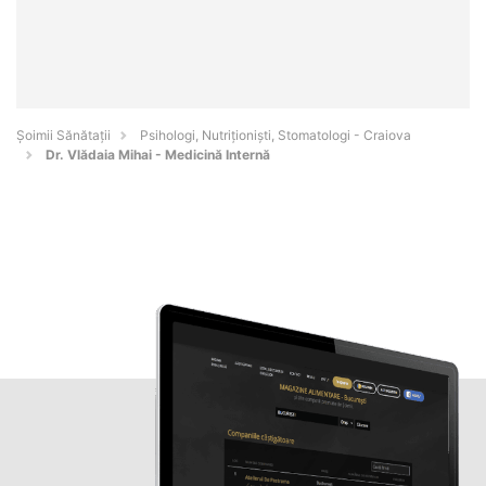
Şoimii Sănătații
Psihologi, Nutriționiști, Stomatologi - Craiova
Dr. Vlădaia Mihai - Medicină Internă