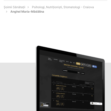
Şoimii Sănătații
Psihologi, Nutriționiști, Stomatologi - Craiova
Anghel Maria-Mădălina