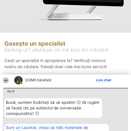
Gasește un specialist
Ranking-ul îi adună pe cei mai buni din industrie
Cauți un specialist in apropierea ta? Verificați motorul
nostru de căutare. Folosiți doar cele mai bune servicii!
ŞOIMII Sănătații
Live chat
Căutare
06:41
Bună, suntem încântați să vă ajutăm! 🙂 Vă rugăm
să faceți clic pe subiectul de conversație
corespunzător! 🙂
Sunt un Laureat, vreau să ridic materiale de
Organizator Ranking
Plebiscyt
Contact