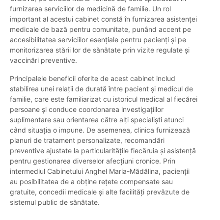
furnizarea serviciilor de medicină de familie. Un rol
important al acestui cabinet constă în furnizarea asistenței
medicale de bază pentru comunitate, punând accent pe
accesibilitatea serviciilor esențiale pentru pacienți și pe
monitorizarea stării lor de sănătate prin vizite regulate și
vaccinări preventive.
Principalele beneficii oferite de acest cabinet includ
stabilirea unei relații de durată între pacient și medicul de
familie, care este familiarizat cu istoricul medical al fiecărei
persoane și conduce coordonarea investigațiilor
suplimentare sau orientarea către alți specialiști atunci
când situația o impune. De asemenea, clinica furnizează
planuri de tratament personalizate, recomandări
preventive ajustate la particularitățile fiecăruia și asistență
pentru gestionarea diverselor afecțiuni cronice. Prin
intermediul Cabinetului Anghel Maria-Mădălina, pacienții
au posibilitatea de a obține rețete compensate sau
gratuite, concedii medicale și alte facilități prevăzute de
sistemul public de sănătate.