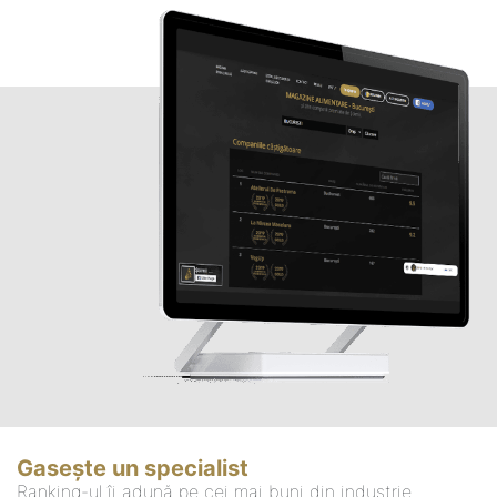
Gasește un specialist
Ranking-ul îi adună pe cei mai buni din industrie