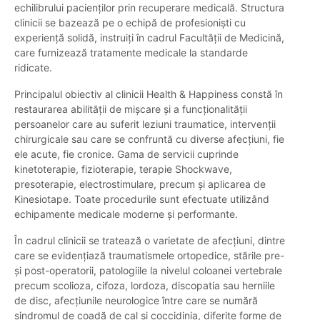
echilibrului pacienților prin recuperare medicală. Structura
clinicii se bazează pe o echipă de profesioniști cu
experiență solidă, instruiți în cadrul Facultății de Medicină,
care furnizează tratamente medicale la standarde
ridicate.
Principalul obiectiv al clinicii Health & Happiness constă în
restaurarea abilității de mișcare și a funcționalității
persoanelor care au suferit leziuni traumatice, intervenții
chirurgicale sau care se confruntă cu diverse afecțiuni, fie
ele acute, fie cronice. Gama de servicii cuprinde
kinetoterapie, fizioterapie, terapie Shockwave,
presoterapie, electrostimulare, precum și aplicarea de
Kinesiotape. Toate procedurile sunt efectuate utilizând
echipamente medicale moderne și performante.
În cadrul clinicii se tratează o varietate de afecțiuni, dintre
care se evidențiază traumatismele ortopedice, stările pre-
și post-operatorii, patologiile la nivelul coloanei vertebrale
precum scolioza, cifoza, lordoza, discopatia sau herniile
de disc, afecțiunile neurologice între care se numără
sindromul de coadă de cal și coccidinia, diferite forme de