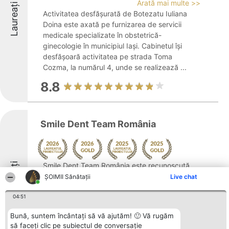
Arată mai multe >>
Laureați
Activitatea desfășurată de Botezatu Iuliana
Doina este axată pe furnizarea de servicii
medicale specializate în obstetrică-
ginecologie în municipiul Iași. Cabinetul își
desfășoară activitatea pe strada Toma
Cozma, la numărul 4, unde se realizează ...
8.8
Smile Dent Team România
Laureați
Smile Dent Team România este recunoscută
ca o clinică stomatologică de referință în
ŞOIMII Sănătații
Live chat
România, specializată în servicii integrate
04:51
de îngrijire orală. Cu sedii situate în Iași, pe
Strada Arcu 18, și extinse în București și
Bună, suntem încântați să vă ajutăm! 🙂 Vă rugăm
Brașov, clinica are ...
să faceți clic pe subiectul de conversație