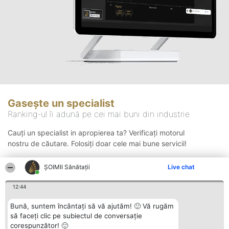
Gasește un specialist
Ranking-ul îi adună pe cei mai buni din industrie
Cauți un specialist in apropierea ta? Verificați motorul
nostru de căutare. Folosiți doar cele mai bune servicii!
ŞOIMII Sănătații
Live chat
Căutare
12:44
Bună, suntem încântați să vă ajutăm! 🙂 Vă rugăm
să faceți clic pe subiectul de conversație
corespunzător! 🙂