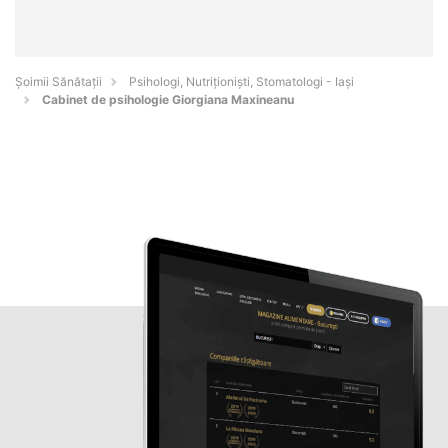
Şoimii Sănătații
Psihologi, Nutriționiști, Stomatologi - Iaşi
Cabinet de psihologie Giorgiana Maxineanu