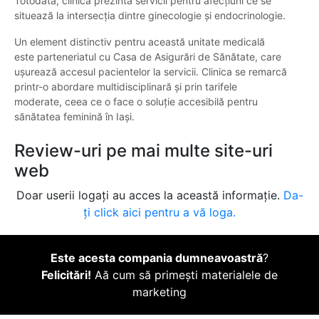
Totodată, clinica prezintă servicii pentru afecțiuni ce se
situează la intersecția dintre ginecologie și endocrinologie.
Un element distinctiv pentru această unitate medicală
este parteneriatul cu Casa de Asigurări de Sănătate, care
ușurează accesul pacientelor la servicii. Clinica se remarcă
printr-o abordare multidisciplinară și prin tarifele
moderate, ceea ce o face o soluție accesibilă pentru
sănătatea feminină în Iași.
Review-uri pe mai multe site-uri
web
Doar userii logați au acces la această informație.
Da-
ți click aici pentru a vă loga.
Este acesta compania dumneavoastră
?
Felicitări!
Aă cum să primești materialele de
marketing