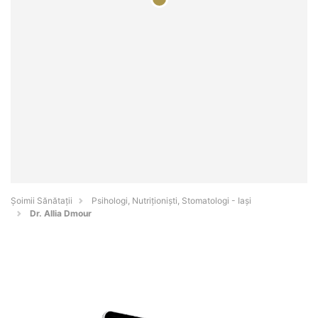
Şoimii Sănătații
Psihologi, Nutriționiști, Stomatologi - Iaşi
Dr. Allia Dmour