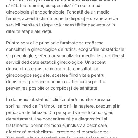
sănătatea femeilor, cu specializări în obstetrică-
ginecologie și endocrinologie. Fondată de un medic
femeie, această clinică pune la dispoziție o varietate de
servicii menite să răspundă necesităților pacientelor în
diferite etape ale vieții.
Printre serviciile principale furnizate se regăsesc
consultațiile ginecologice de rutină, ecografiile obstetricale
și ginecologice, efectuarea analizelor medicale specifice și
servicii dedicate esteticii ginecologice. Un accent
deosebit este pus pe importanța consultațiilor
ginecologice regulate, acestea fiind vitale pentru
depistarea precoce a anumitor afecțiuni și pentru
prevenirea posibilelor complicații de sănătate.
În domeniul obstetricii, clinica oferă monitorizarea și
sprijinul medical în timpul sarcinii, la naștere, precum și în
perioada de lehuzie. Din perspectiva endocrinologiei,
departamentul se concentrează pe diagnosticul și
tratamentul bolilor hormonale, inclusiv a celor care
afectează metabolismul, creșterea și reproducerea.