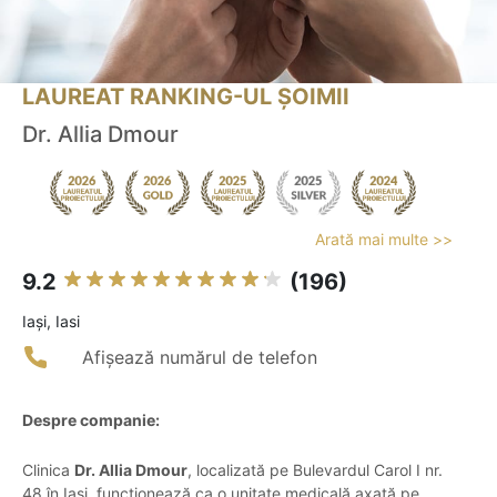
LAUREAT RANKING-UL ȘOIMII
Dr. Allia Dmour
Arată mai multe >>
9.2
(196)
Iaşi, Iasi
Afișează numărul de telefon
Despre companie:
Clinica
Dr. Allia Dmour
, localizată pe Bulevardul Carol I nr.
48 în Iași, funcționează ca o unitate medicală axată pe