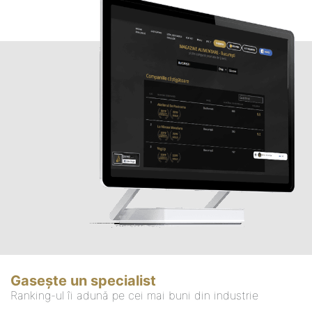
Gasește un specialist
Ranking-ul îi adună pe cei mai buni din industrie