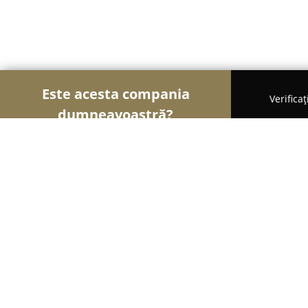
Este acesta compania
Verifica
dumneavoastră?
Şoimii Sănătații
Psihologi, Nutriționiști, Stomatol
Atopyx - Dermatologie și Alergologi