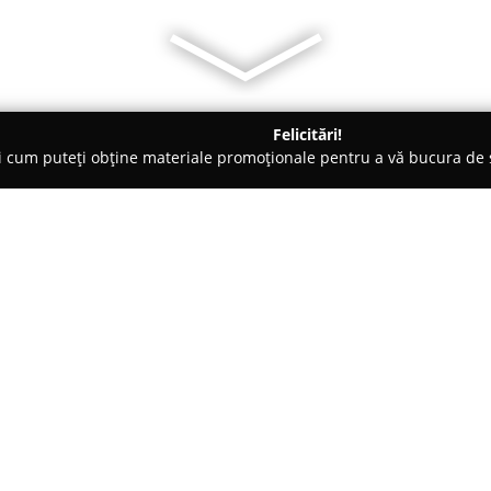
Felicitări!
ți cum puteți obține materiale promoționale pentru a vă bucura d
ogi - Iaşi
Atopyx - Dermatologie și Alergologie
e
Despre companie:
Atopyx
Medical Hub Iași reprez
pielii și managementul alergii
multiplelor afecțiuni. Echipa 
cunoștințele clinice cu tehnolo
Arată mai multe >>
îngrijire detaliată și personaliz