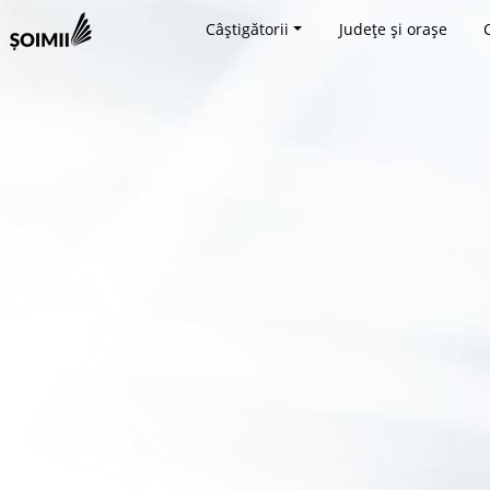
Câștigătorii
Județe și orașe