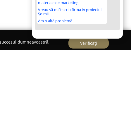
materiale de marketing
Vreau să-mi înscriu firma in proiectul
Șoimii
Am o altă problemă
e succesul dumneavoastră.
Verificați
intă un centru medical specializat în sănătatea
lor, punând accent pe o abordare integrată a
este formată din medici cu experiență care îmbină
gia de ultimă generație, pentru a asigura o
ată fiecărui pacient.