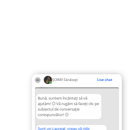
ŞOIMII Sănătații
Live chat
04:46
Bună, suntem încântați să vă
ajutăm! 🙂 Vă rugăm să faceți clic pe
subiectul de conversație
corespunzător! 🙂
Sunt un Laureat, vreau să ridic