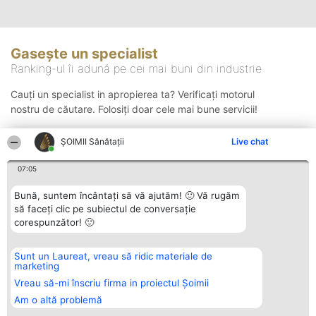
Gasește un specialist
Ranking-ul îi adună pe cei mai buni din industrie
Cauți un specialist in apropierea ta? Verificați motorul
nostru de căutare. Folosiți doar cele mai bune servicii!
ŞOIMII Sănătații
Live chat
Căutare
07:05
Bună, suntem încântați să vă ajutăm! 🙂 Vă rugăm
să faceți clic pe subiectul de conversație
corespunzător! 🙂
Sunt un Laureat, vreau să ridic materiale de
Organizator Ranking
Plebiscyt
Contact
marketing
BRIGHT SOLUTIONS BR SRL
Câștigătorii
Contact
Aleea Timisul De Sus 2 Bl. A30
Lista Tuturor
Vreau să-mi înscriu firma in proiectul Șoimii
Sc. A Et. 4 Ap. 13 Cod 061952
Laureaților
Am o altă problemă
București
Reguli
CUI 36737675
Statut