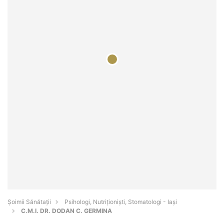
Şoimii Sănătații
Psihologi, Nutriționiști, Stomatologi - Iaşi
C.M.I. DR. DODAN C. GERMINA