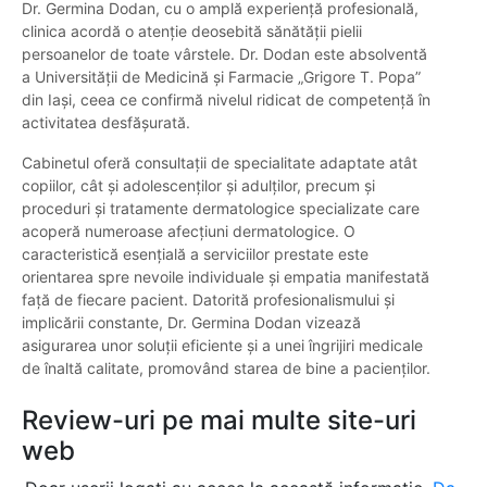
Dr. Germina Dodan, cu o amplă experiență profesională,
clinica acordă o atenție deosebită sănătății pielii
persoanelor de toate vârstele. Dr. Dodan este absolventă
a Universității de Medicină și Farmacie „Grigore T. Popa”
din Iași, ceea ce confirmă nivelul ridicat de competență în
activitatea desfășurată.
Cabinetul oferă consultații de specialitate adaptate atât
copiilor, cât și adolescenților și adulților, precum și
proceduri și tratamente dermatologice specializate care
acoperă numeroase afecțiuni dermatologice. O
caracteristică esențială a serviciilor prestate este
orientarea spre nevoile individuale și empatia manifestată
față de fiecare pacient. Datorită profesionalismului și
implicării constante, Dr. Germina Dodan vizează
asigurarea unor soluții eficiente și a unei îngrijiri medicale
de înaltă calitate, promovând starea de bine a pacienților.
Review-uri pe mai multe site-uri
web