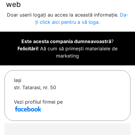
web
Doar userii logați au acces la această informație.
Da-
ți click aici pentru a vă loga.
Este acesta compania dumneavoastră
?
Felicitări!
Aă cum să primești materialele de
marketing
Iaşi
str. Tatarasi, nr. 50
Vezi profilul firmei pe