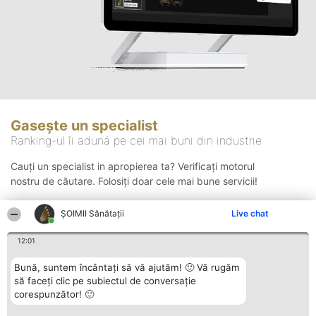
Gasește un specialist
Ranking-ul îi adună pe cei mai buni din industrie
Cauți un specialist in apropierea ta? Verificați motorul
nostru de căutare. Folosiți doar cele mai bune servicii!
ŞOIMII Sănătații
Live chat
Căutare
12:01
Bună, suntem încântați să vă ajutăm! 🙂 Vă rugăm
să faceți clic pe subiectul de conversație
corespunzător! 🙂