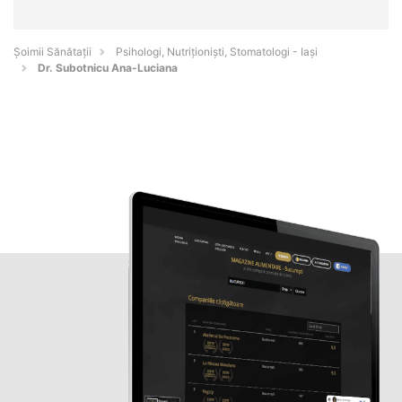
Şoimii Sănătații
Psihologi, Nutriționiști, Stomatologi - Iaşi
Dr. Subotnicu Ana-Luciana