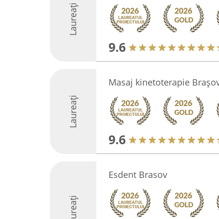
Laureați
9.6
Masaj kinetoterapie Brașo
Laureați
9.6
Esdent Brasov
Laureați