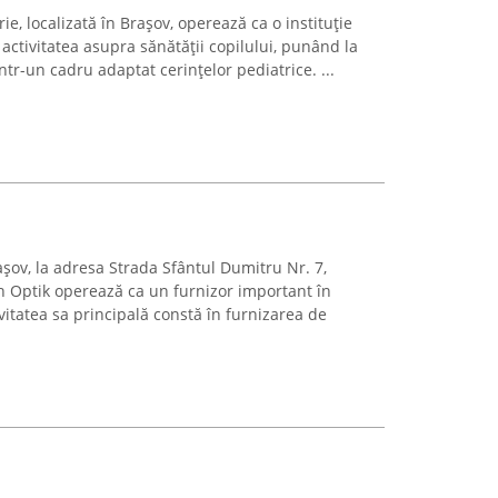
ie, localizată în Brașov, operează ca o instituție
activitatea asupra sănătății copilului, punând la
într-un cadru adaptat cerințelor pediatrice. ...
așov, la adresa Strada Sfântul Dumitru Nr. 7,
 Optik operează ca un furnizor important în
vitatea sa principală constă în furnizarea de