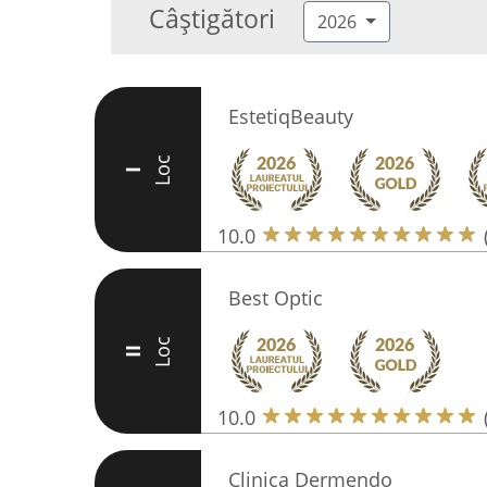
Câștigători
2026
EstetiqBeauty
Loc
I
10.0
Best Optic
Loc
II
10.0
Clinica Dermendo