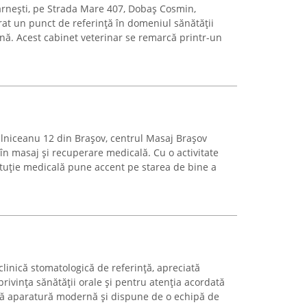
ărnești, pe Strada Mare 407, Dobaș Cosmin,
rat un punct de referință în domeniul sănătății
ă. Acest cabinet veterinar se remarcă printr-un
ălniceanu 12 din Brașov, centrul Masaj Brașov
 în masaj și recuperare medicală. Cu o activitate
ituție medicală pune accent pe starea de bine a
clinică stomatologică de referință, apreciată
rivința sănătății orale și pentru atenția acordată
ează aparatură modernă și dispune de o echipă de