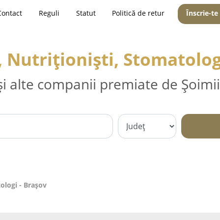
Contact
Reguli
Statut
Politică de retur
Înscrie-te
, Nutriționiști, Stomatolog
și alte companii premiate de Șoimii
tologi - Braşov