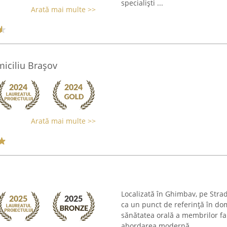
specialiști ...
Arată mai multe >>
miciliu Brașov
Arată mai multe >>
Localizată în Ghimbav, pe Str
ca un punct de referință în do
sănătatea orală a membrilor fam
abordarea modernă, ...