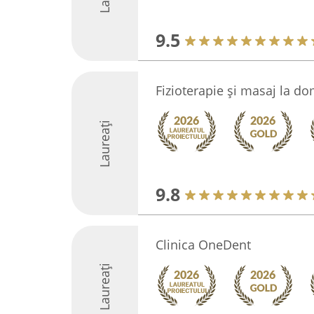
9.5
Fizioterapie și masaj la do
Laureați
9.8
Clinica OneDent
Laureați