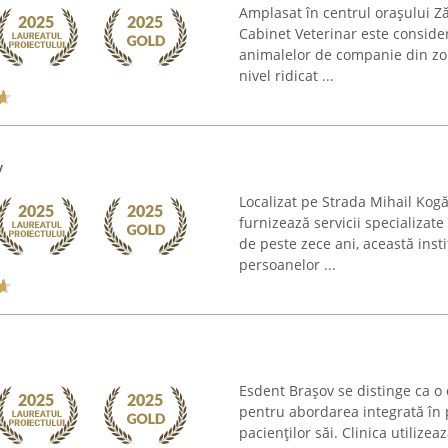
Amplasat în centrul orașului Z
Cabinet Veterinar este conside
animalelor de companie din zon
nivel ridicat ...
v
Localizat pe Strada Mihail Kog
furnizează servicii specializate
de peste zece ani, această inst
persoanelor ...
Esdent Brașov se distinge ca o 
pentru abordarea integrată în p
pacienților săi. Clinica utiliz