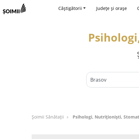
Câștigătorii
Județe și orașe
Psihologi
Şoimii Sănătații
Psihologi, Nutriționiști, Stoma