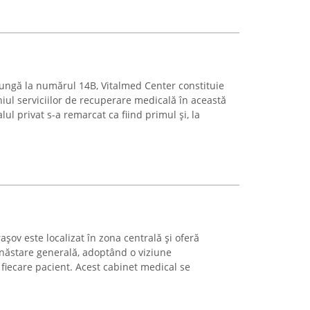
 Lungă la numărul 14B, Vitalmed Center constituie
iul serviciilor de recuperare medicală în această
lul privat s-a remarcat ca fiind primul și, la
așov este localizat în zona centrală și oferă
unăstare generală, adoptând o viziune
 fiecare pacient. Acest cabinet medical se