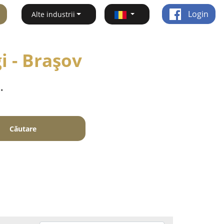
Login
Alte industrii
i - Braşov
.
Căutare