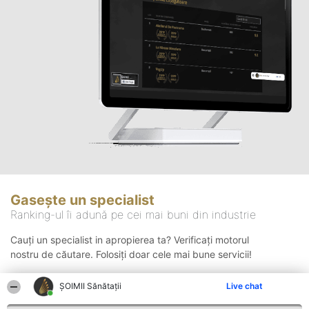
Gasește un specialist
Ranking-ul îi adună pe cei mai buni din industrie
Cauți un specialist in apropierea ta? Verificați motorul
nostru de căutare. Folosiți doar cele mai bune servicii!
ŞOIMII Sănătații
Live chat
Căutare