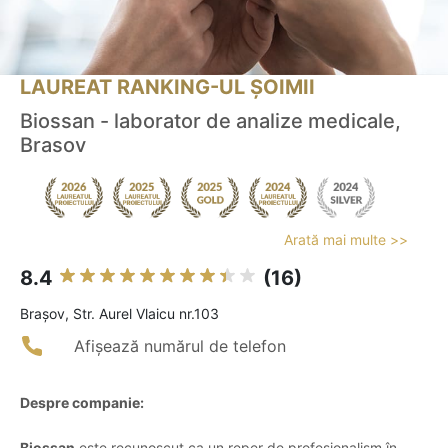
LAUREAT RANKING-UL ȘOIMII
Biossan - laborator de analize medicale,
Brasov
Arată mai multe >>
8.4
(16)
Braşov, Str. Aurel Vlaicu nr.103
Afișează numărul de telefon
Despre companie:
Biossan
este recunoscut ca un reper de profesionalism în