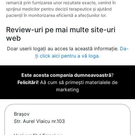
remarcă prin furnizarea unor rezultate exacte, venind în
sprijinul medicilor pentru decizii terapeutice și ajutând
pacienții în monitorizarea eficientă a afecțiunilor lor.
Review-uri pe mai multe site-uri
web
Doar userii logați au acces la această informație.
Da-
ți click aici pentru a vă loga.
Este acesta compania dumneavoastră
?
Felicitări!
Aă cum să primești materialele de
marketing
Braşov
Str. Aurel Vlaicu nr.103