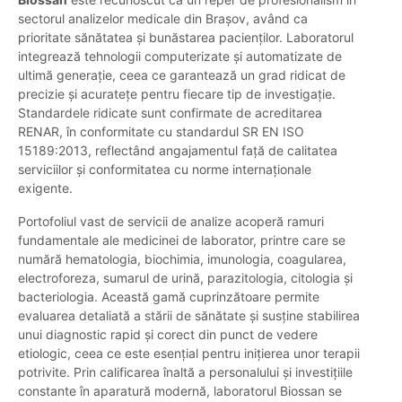
sectorul analizelor medicale din Brașov, având ca
prioritate sănătatea și bunăstarea pacienților. Laboratorul
integrează tehnologii computerizate și automatizate de
ultimă generație, ceea ce garantează un grad ridicat de
precizie și acuratețe pentru fiecare tip de investigație.
Standardele ridicate sunt confirmate de acreditarea
RENAR, în conformitate cu standardul SR EN ISO
15189:2013, reflectând angajamentul față de calitatea
serviciilor și conformitatea cu norme internaționale
exigente.
Portofoliul vast de servicii de analize acoperă ramuri
fundamentale ale medicinei de laborator, printre care se
numără hematologia, biochimia, imunologia, coagularea,
electroforeza, sumarul de urină, parazitologia, citologia și
bacteriologia. Această gamă cuprinzătoare permite
evaluarea detaliată a stării de sănătate și susține stabilirea
unui diagnostic rapid și corect din punct de vedere
etiologic, ceea ce este esențial pentru inițierea unor terapii
potrivite. Prin calificarea înaltă a personalului și investițiile
constante în aparatură modernă, laboratorul Biossan se