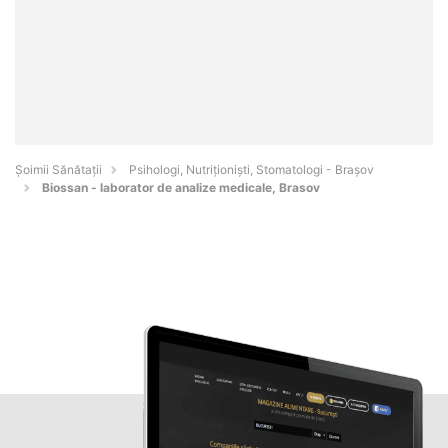
Şoimii Sănătații
Psihologi, Nutriționiști, Stomatologi - Braşov
Biossan - laborator de analize medicale, Brasov