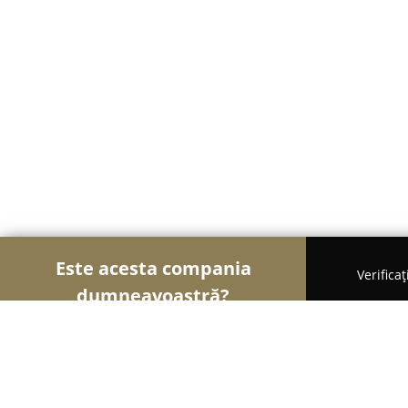
Este acesta compania
Verifica
dumneavoastră?
Şoimii Sănătații
Psihologi, Nutriționiști, Stomato