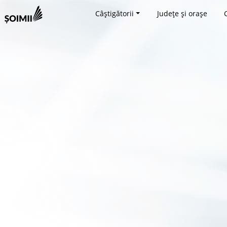
Câștigătorii
Județe și orașe