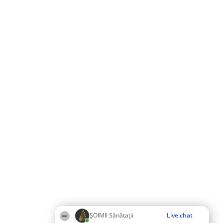
ŞOIMII Sănătații
Live chat