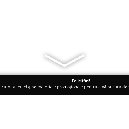
Felicitări!
ți cum puteți obține materiale promoționale pentru a vă bucura d
logi - Braşov
Uite cum cresc