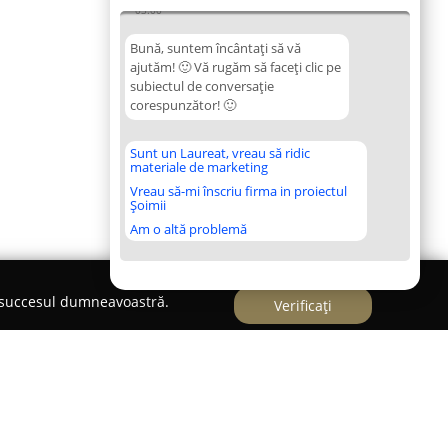
03:00
Bună, suntem încântați să vă
ajutăm! 🙂 Vă rugăm să faceți clic pe
subiectul de conversație
corespunzător! 🙂
Sunt un Laureat, vreau să ridic
materiale de marketing
Vreau să-mi înscriu firma in proiectul
Șoimii
Am o altă problemă
e succesul dumneavoastră.
Verificați