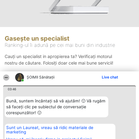
Gasește un specialist
Ranking-ul îi adună pe cei mai buni din industrie
Cauți un specialist in apropierea ta? Verificați motorul
nostru de căutare. Folosiți doar cele mai bune servicii!
ŞOIMII Sănătații
Live chat
Căutare
03:46
Bună, suntem încântați să vă ajutăm! 🙂 Vă rugăm
să faceți clic pe subiectul de conversație
corespunzător! 🙂
Sunt un Laureat, vreau să ridic materiale de
Organizator Ranking
Plebiscyt
Contact
marketing
BRIGHT SOLUTIONS BR SRL
Câștigătorii
Contact
Aleea Timisul De Sus 2 Bl. A30
Lista Tuturor