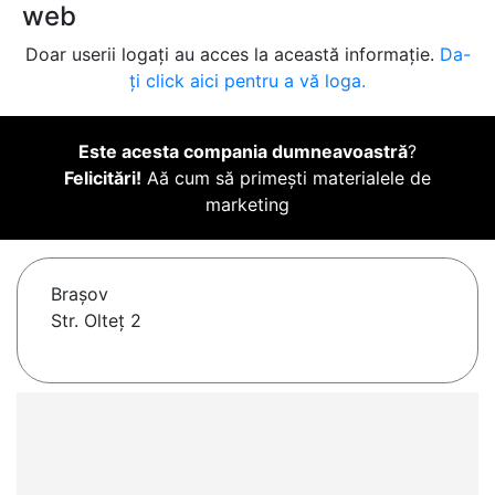
web
Doar userii logați au acces la această informație.
Da-
ți click aici pentru a vă loga.
Este acesta compania dumneavoastră
?
Felicitări!
Aă cum să primești materialele de
marketing
Braşov
Str. Olteț 2