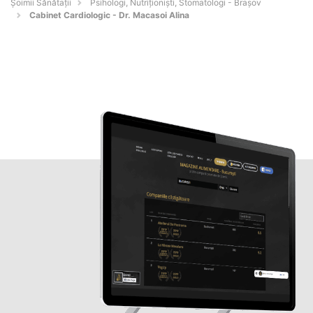
Şoimii Sănătații
Psihologi, Nutriționiști, Stomatologi - Braşov
Cabinet Cardiologic - Dr. Macasoi Alina