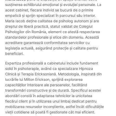
susținerea echilibrului emoțional și evoluției personale. La
acest cabinet, fiecare individ se bucură de o primire
empatică și sprijin specializat în parcursul său interior.
Maria Iacob deține calitatea de psiholog autonom și are
dreptul de liberă practică, statut validat de Colegiul
Psihologilor din România, element ce atestă respectarea
standardelor profesionale și etice din domeniu. Această
acreditare garantează conformitatea serviciilor cu
legislația actuală, asigurând protecție și calitate pentru
beneficiari.
Expertiza profesională a cabinetului include fundament
solid în psihoterapie, având ca specializare Hipnoza
Clinică și Terapia Ericksoniană. Metodologia, inspirată din
lucrările lui Milton Erickson, sprijină explorarea
capacităților interioare ale persoanelor, facilitând
transformări constructive și de durată. Specificul acestei
abordări constă în adaptarea tehnicilor la unicitatea
fiecărui client și în utilizarea unui limbaj dedicat pentru
mobilizarea resurselor inconștiente, astfel încât dificultățile
vieții cotidiene să poată fi gestionate cât mai eficient.