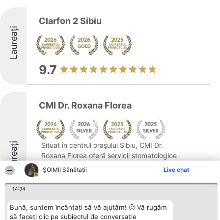
Clarfon 2 Sibiu
Laureați
9.7
CMI Dr. Roxana Florea
Laureați
Situat în centrul orașului Sibiu, CMI Dr.
Roxana Florea oferă servicii stomatologice
de calitate superioară, focalizându-se pe
ŞOIMII Sănătații
Live chat
sănătatea și estetica dentară, adaptate
fiecărui pacient. Practica se distinge printr-
14:34
o abordare profesională și ...
Bună, suntem încântați să vă ajutăm! 🙂 Vă rugăm
8.9
să faceți clic pe subiectul de conversație