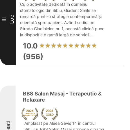
Cu o activitate dedicată în domeniul
stomatologic din Sibiu, Giadent Smile se
remarcă printr-o strategie contemporană și
Loc
III
orientată spre pacient. Având sediul pe
Strada Gladiolelor, nr. 1, această clinică pune
la dispoziție o gamă largă de servicii ...
10.0
(956)
BBS Salon Masaj - Terapeutic &
Relaxare
Amplasat pe Aleea Seviș 14 în centrul
Sibiului, BBS Salon Masaj propune o gamă